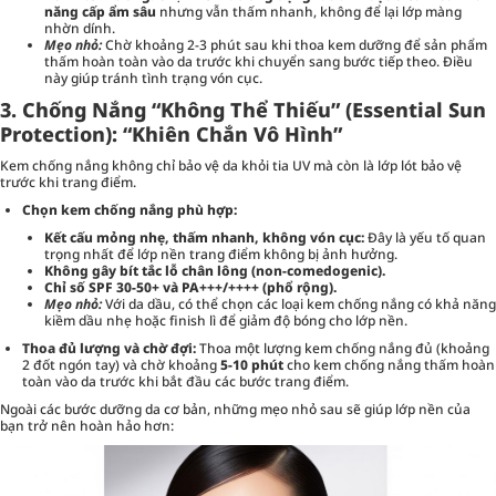
năng cấp ẩm sâu
nhưng vẫn thấm nhanh, không để lại lớp màng
nhờn dính.
Mẹo nhỏ:
Chờ khoảng 2-3 phút sau khi thoa kem dưỡng để sản phẩm
thấm hoàn toàn vào da trước khi chuyển sang bước tiếp theo. Điều
này giúp tránh tình trạng vón cục.
3. Chống Nắng “Không Thể Thiếu” (Essential Sun
Protection): “Khiên Chắn Vô Hình”
Kem chống nắng không chỉ bảo vệ da khỏi tia UV mà còn là lớp lót bảo vệ
trước khi trang điểm.
Chọn kem chống nắng phù hợp:
Kết cấu mỏng nhẹ, thấm nhanh, không vón cục:
Đây là yếu tố quan
trọng nhất để lớp nền trang điểm không bị ảnh hưởng.
Không gây bít tắc lỗ chân lông (non-comedogenic).
Chỉ số SPF 30-50+ và PA+++/++++ (phổ rộng).
Mẹo nhỏ:
Với da dầu, có thể chọn các loại kem chống nắng có khả năng
kiềm dầu nhẹ hoặc finish lì để giảm độ bóng cho lớp nền.
Thoa đủ lượng và chờ đợi:
Thoa một lượng kem chống nắng đủ (khoảng
2 đốt ngón tay) và chờ khoảng
5-10 phút
cho kem chống nắng thấm hoàn
toàn vào da trước khi bắt đầu các bước trang điểm.
Ngoài các bước dưỡng da cơ bản, những mẹo nhỏ sau sẽ giúp lớp nền của
bạn trở nên hoàn hảo hơn: