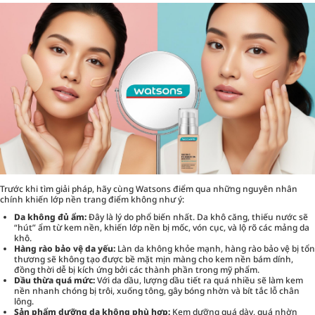
Trước khi tìm giải pháp, hãy cùng Watsons điểm qua những nguyên nhân
chính khiến lớp nền trang điểm không như ý:
Da không đủ ẩm:
Đây là lý do phổ biến nhất. Da khô căng, thiếu nước sẽ
“hút” ẩm từ kem nền, khiến lớp nền bị mốc, vón cục, và lộ rõ các mảng da
khô.
Hàng rào bảo vệ da yếu:
Làn da không khỏe mạnh, hàng rào bảo vệ bị tổn
thương sẽ không tạo được bề mặt mịn màng cho kem nền bám dính,
đồng thời dễ bị kích ứng bởi các thành phần trong mỹ phẩm.
Dầu thừa quá mức:
Với da dầu, lượng dầu tiết ra quá nhiều sẽ làm kem
nền nhanh chóng bị trôi, xuống tông, gây bóng nhờn và bít tắc lỗ chân
lông.
Sản phẩm dưỡng da không phù hợp:
Kem dưỡng quá dày, quá nhờn