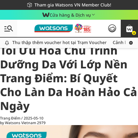
Giao hàng nhanh 24h - Áp dụng khu vực TP. Hồ Chí Minh
Miễn phí giao hàng cho đơn hàng từ 249,000Đ
Tham gia Watsons VN Member Club!
Cửa hàng & Dịch vụ
0
All
Chăm Sóc Cá Nhân
Ch
Thu thập thêm voucher hot tại Trạm Voucher
Thu thập thêm voucher hot tại Trạm Voucher
Cảnh báo An
Tối Ưu Hóa Chu Trình
Dưỡng Da Với Lớp Nền
Trang Điểm: Bí Quyết
Cho Làn Da Hoàn Hảo Cả
Ngày
Trang Điểm
/
2025-05-10
by Watsons Vietnam
2979