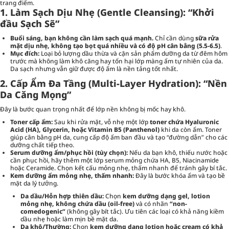
trang điểm.
1. Làm Sạch Dịu Nhẹ (Gentle Cleansing): “Khởi
đầu Sạch Sẽ”
Buổi sáng, bạn không cần làm sạch quá mạnh.
Chỉ cần dùng
sữa rửa
mặt dịu nhẹ, không tạo bọt quá nhiều và có độ pH cân bằng (5.5-6.5)
.
Mục đích:
Loại bỏ lượng dầu thừa và cặn sản phẩm dưỡng da từ đêm hôm
trước mà không làm khô căng hay tổn hại lớp màng ẩm tự nhiên của da.
Da sạch nhưng vẫn giữ được độ ẩm là nền tảng tốt nhất.
2. Cấp Ẩm Đa Tầng (Multi-Layer Hydration): “Nền
Da Căng Mọng”
Đây là bước quan trọng nhất để lớp nền không bị mốc hay khô.
Toner cấp ẩm:
Sau khi rửa mặt, vỗ nhẹ một lớp
toner chứa Hyaluronic
Acid (HA), Glycerin, hoặc Vitamin B5 (Panthenol)
khi da còn ẩm. Toner
giúp cân bằng pH da, cung cấp độ ẩm ban đầu và tạo “đường dẫn” cho các
dưỡng chất tiếp theo.
Serum dưỡng ẩm/phục hồi (tùy chọn):
Nếu da bạn khô, thiếu nước hoặc
cần phục hồi, hãy thêm một lớp serum mỏng chứa HA, B5, Niacinamide
hoặc Ceramide. Chọn kết cấu mỏng nhẹ, thấm nhanh để tránh gây bí tắc.
Kem dưỡng ẩm mỏng nhẹ, thấm nhanh:
Đây là bước khóa ẩm và tạo bề
mặt da lý tưởng.
Da dầu/Hỗn hợp thiên dầu:
Chọn
kem dưỡng dạng gel, lotion
mỏng nhẹ, không chứa dầu (oil-free)
và có nhãn
“non-
comedogenic”
(không gây bít tắc). Ưu tiên các loại có khả năng kiềm
dầu nhẹ hoặc làm mịn bề mặt da.
Da khô/Thường:
Chọn
kem dưỡng dạng lotion hoặc cream có khả