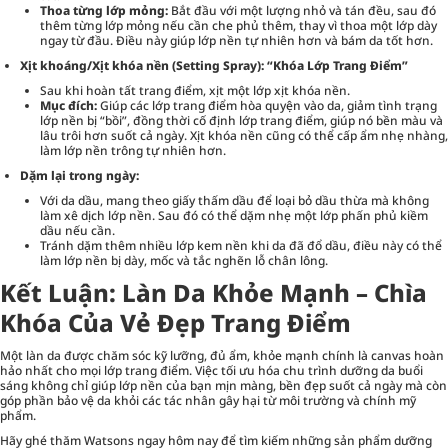
Thoa từng lớp mỏng:
Bắt đầu với một lượng nhỏ và tán đều, sau đó
thêm từng lớp mỏng nếu cần che phủ thêm, thay vì thoa một lớp dày
ngay từ đầu. Điều này giúp lớp nền tự nhiên hơn và bám da tốt hơn.
Xịt khoáng/Xịt khóa nền (Setting Spray): “Khóa Lớp Trang Điểm”
Sau khi hoàn tất trang điểm, xịt một lớp xịt khóa nền.
Mục đích:
Giúp các lớp trang điểm hòa quyện vào da, giảm tình trạng
lớp nền bị “bồi”, đồng thời cố định lớp trang điểm, giúp nó bền màu và
lâu trôi hơn suốt cả ngày. Xịt khóa nền cũng có thể cấp ẩm nhẹ nhàng,
làm lớp nền trông tự nhiên hơn.
Dặm lại trong ngày:
Với da dầu, mang theo giấy thấm dầu để loại bỏ dầu thừa mà không
làm xê dịch lớp nền. Sau đó có thể dặm nhẹ một lớp phấn phủ kiềm
dầu nếu cần.
Tránh dặm thêm nhiều lớp kem nền khi da đã đổ dầu, điều này có thể
làm lớp nền bị dày, mốc và tắc nghẽn lỗ chân lông.
Kết Luận: Làn Da Khỏe Mạnh – Chìa
Khóa Của Vẻ Đẹp Trang Điểm
Một làn da được chăm sóc kỹ lưỡng, đủ ẩm, khỏe mạnh chính là canvas hoàn
hảo nhất cho mọi lớp trang điểm. Việc tối ưu hóa chu trình dưỡng da buổi
sáng không chỉ giúp lớp nền của bạn mịn màng, bền đẹp suốt cả ngày mà còn
góp phần bảo vệ da khỏi các tác nhân gây hại từ môi trường và chính mỹ
phẩm.
Hãy ghé thăm Watsons ngay hôm nay để tìm kiếm những sản phẩm dưỡng