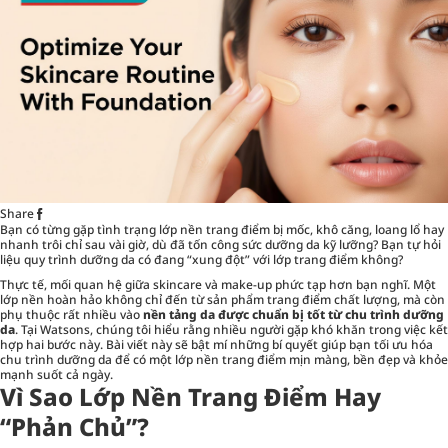
Share
Bạn có từng gặp tình trạng lớp nền trang điểm bị mốc, khô căng, loang lổ hay
nhanh trôi chỉ sau vài giờ, dù đã tốn công sức dưỡng da kỹ lưỡng? Bạn tự hỏi
liệu quy trình dưỡng da có đang “xung đột” với lớp trang điểm không?
Thực tế, mối quan hệ giữa skincare và make-up phức tạp hơn bạn nghĩ. Một
lớp nền hoàn hảo không chỉ đến từ sản phẩm trang điểm chất lượng, mà còn
phụ thuộc rất nhiều vào
nền tảng da được chuẩn bị tốt từ chu trình dưỡng
da
. Tại Watsons, chúng tôi hiểu rằng nhiều người gặp khó khăn trong việc kết
hợp hai bước này. Bài viết này sẽ bật mí những bí quyết giúp bạn tối ưu hóa
chu trình dưỡng da để có một lớp nền trang điểm mịn màng, bền đẹp và khỏe
mạnh suốt cả ngày.
Vì Sao Lớp Nền Trang Điểm Hay
“Phản Chủ”?