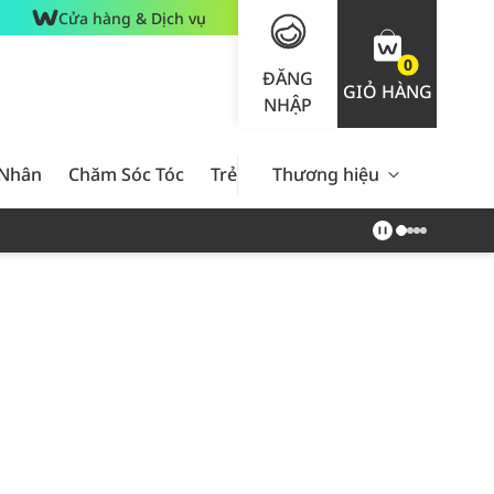
Cửa hàng & Dịch vụ
0
ĐĂNG
GIỎ HÀNG
NHẬP
 Nhân
Chăm Sóc Tóc
Trẻ Em
Thương hiệu
Nam Giới
Chăm Sóc 