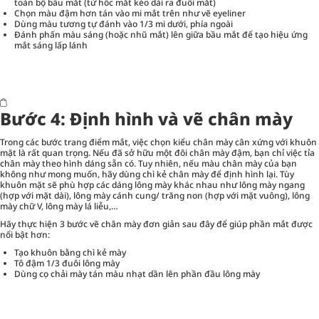
toàn bộ bầu mắt (từ hốc mắt kéo dài ra đuôi mắt)
Chọn màu đậm hơn tán vào mi mắt trên như vẽ eyeliner
Dùng màu tương tự đánh vào 1/3 mi dưới, phía ngoài
Đánh phấn màu sáng (hoặc nhũ mắt) lên giữa bầu mắt để tạo hiệu ứng
mắt sáng lấp lánh
Bước 4: Định hình và vẽ chân mày
Trong các bước trang điểm mắt, việc chọn kiểu chân mày cân xứng với khuôn
mặt là rất quan trọng. Nếu đã sở hữu một đôi chân mày đậm, bạn chỉ việc tỉa
chân mày theo hình dáng sẵn có. Tuy nhiên, nếu màu chân mày của bạn
không như mong muốn, hãy dùng chì kẻ chân mày để định hình lại. Tùy
khuôn mặt sẽ phù hợp các dáng lông mày khác nhau như lông mày ngang
(hợp với mặt dài), lông mày cánh cung/ trăng non (hợp với mặt vuông), lông
mày chữ V, lông mày lá liễu,…
Hãy thực hiện 3 bước vẽ chân mày đơn giản sau đây để giúp phần mắt được
nổi bật hơn:
Tạo khuôn bằng chì kẻ mày
Tô đậm 1/3 đuôi lông mày
Dùng cọ chải mày tán màu nhạt dần lên phần đầu lông mày