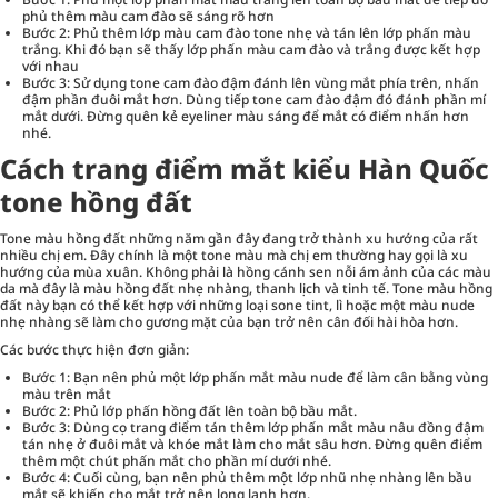
phủ thêm màu cam đào sẽ sáng rõ hơn
Bước 2: Phủ thêm lớp màu cam đào tone nhẹ và tán lên lớp phấn màu
trắng. Khi đó bạn sẽ thấy lớp phấn màu cam đào và trắng được kết hợp
với nhau
Bước 3: Sử dụng tone cam đào đậm đánh lên vùng mắt phía trên, nhấn
đậm phần đuôi mắt hơn. Dùng tiếp tone cam đào đậm đó đánh phần mí
mắt dưới. Đừng quên kẻ eyeliner màu sáng để mắt có điểm nhấn hơn
nhé.
Cách trang điểm mắt kiểu Hàn Quốc
tone hồng đất
Tone màu hồng đất những năm gần đây đang trở thành xu hướng của rất
nhiều chị em. Đây chính là một tone màu mà chị em thường hay gọi là xu
hướng của mùa xuân. Không phải là hồng cánh sen nỗi ám ảnh của các màu
da mà đây là màu hồng đất nhẹ nhàng, thanh lịch và tinh tế. Tone màu hồng
đất này bạn có thể kết hợp với những loại sone tint, lì hoặc một màu nude
nhẹ nhàng sẽ làm cho gương mặt của bạn trở nên cân đối hài hòa hơn.
Các bước thực hiện đơn giản:
Bước 1: Bạn nên phủ một lớp phấn mắt màu nude để làm cân bằng vùng
màu trên mắt
Bước 2: Phủ lớp phấn hồng đất lên toàn bộ bầu mắt.
Bước 3: Dùng cọ trang điểm tán thêm lớp phấn mắt màu nâu đồng đậm
tán nhẹ ở đuôi mắt và khóe mắt làm cho mắt sâu hơn. Đừng quên điểm
thêm một chút phấn mắt cho phần mí dưới nhé.
Bước 4: Cuối cùng, bạn nên phủ thêm một lớp nhũ nhẹ nhàng lên bầu
mắt sẽ khiến cho mắt trở nên long lanh hơn.