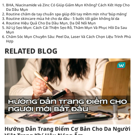
BHA, Niacinamide và Zinc Có Giúp Giảm Mụn Không? Cách Kết Hợp Cho
Da Dầu Mụn
Routine chăm da tay chuẩn spa giúp đôi tay mềm mịn như ‘búp măng’
Routine skincare mùa hè cho da dầu - 5 bước tối giản không bí da
Routine Hiệu Quả Cho Da Dầu Mụn, Da Dễ Nổi Mụn
Xử Lý Sẹo Mụn: Cách Cải Thiện Sẹo Rỗ, Thâm Mụn Và Phục Hồi Da Sau
Mụn
Chăm Sóc Mụn Chuyên Sâu: Peel Da, Laser Và Cách Chọn Liệu Trình Phù
Hợp
RELATED BLOG
Hướng Dẫn Trang Điểm Cơ Bản Cho Da Người