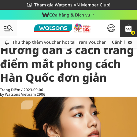
Giao hàng nhanh 24h - Áp dụng khu vực TP. Hồ Chí Minh
Miễn phí giao hàng cho đơn hàng từ 249,000Đ
Tham gia Watsons VN Member Club!
Cửa hàng & Dịch vụ
0
All
Chăm Sóc Cá Nhân
Ch
Thu thập thêm voucher hot tại Trạm Voucher
Thu thập thêm voucher hot tại Trạm Voucher
Cảnh báo An
Hướng dẫn 3 cách trang
điểm mắt phong cách
Hàn Quốc đơn giản
Trang Điểm
/
2023-09-06
by Watsons Vietnam
2906