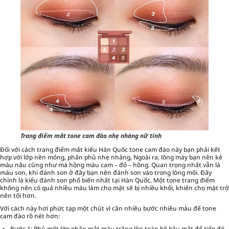
Trang điểm mắt tone cam đào nhẹ nhàng nữ tính
Đối với cách trang điểm mắt kiểu Hàn Quốc tone cam đào này bạn phải kết
hợp với lớp nền mỏng, phấn phủ nhẹ nhàng, Ngoài ra, lông mày bạn nên kẻ
màu nâu cũng như má hồng màu cam – đỏ – hồng. Quan trọng nhất vẫn là
màu son, khi đánh son ở đây bạn nên đánh son vào trong lòng môi. Đây
chính là kiểu đánh son phổ biến nhất tại Hàn Quốc. Một tone trang điểm
không nên có quá nhiều màu làm cho mặt sẽ bị nhiều khối, khiến cho mặt trở
nên tối hơn.
Với cách này hơi phức tạp một chút vì cần nhiều bước nhiều màu để tone
cam đào rõ nét hơn:
Bước 1: Phủ một lớp phấn mắt màu trắng lên toàn bộ bầu mắt để tiếp đó