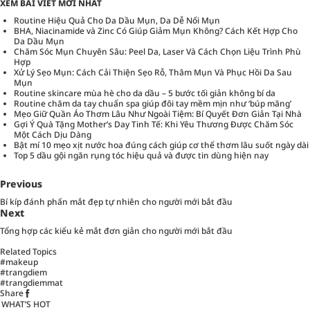
XEM BÀI VIẾT MỚI NHẤT
Routine Hiệu Quả Cho Da Dầu Mụn, Da Dễ Nổi Mụn
BHA, Niacinamide và Zinc Có Giúp Giảm Mụn Không? Cách Kết Hợp Cho
Da Dầu Mụn
Chăm Sóc Mụn Chuyên Sâu: Peel Da, Laser Và Cách Chọn Liệu Trình Phù
Hợp
Xử Lý Sẹo Mụn: Cách Cải Thiện Sẹo Rỗ, Thâm Mụn Và Phục Hồi Da Sau
Mụn
Routine skincare mùa hè cho da dầu – 5 bước tối giản không bí da
Routine chăm da tay chuẩn spa giúp đôi tay mềm mịn như ‘búp măng’
Mẹo Giữ Quần Áo Thơm Lâu Như Ngoài Tiệm: Bí Quyết Đơn Giản Tại Nhà
Gợi Ý Quà Tặng Mother’s Day Tinh Tế: Khi Yêu Thương Được Chăm Sóc
Một Cách Dịu Dàng
Bật mí 10 mẹo xịt nước hoa đúng cách giúp cơ thể thơm lâu suốt ngày dài
Top 5 dầu gội ngăn rụng tóc hiệu quả và được tin dùng hiện nay
Previous
Bí kíp đánh phấn mắt đẹp tự nhiên cho người mới bắt đầu
Next
Tổng hợp các kiểu kẻ mắt đơn giản cho người mới bắt đầu
Related Topics
#makeup
#trangdiem
#trangdiemmat
Share
WHAT’S HOT