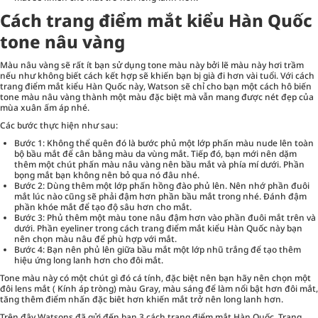
Cách trang điểm mắt kiểu Hàn Quốc
tone nâu vàng
Màu nâu vàng sẽ rất ít bạn sử dụng tone màu này bởi lẽ màu này hơi trầm
nếu như không biết cách kết hợp sẽ khiến bạn bị già đi hơn vài tuổi. Với cách
trang điểm mắt kiểu Hàn Quốc này, Watson sẽ chỉ cho bạn một cách hô biến
tone màu nâu vàng thành một màu đặc biệt mà vẫn mang được nét đẹp của
mùa xuân ấm áp nhé.
Các bước thực hiện như sau:
Bước 1: Không thể quên đó là bước phủ một lớp phấn màu nude lên toàn
bộ bầu mắt để cân bằng màu da vùng mắt. Tiếp đó, bạn mới nên dặm
thêm một chút phấn màu nâu vàng nên bầu mắt và phía mí dưới. Phần
bọng mắt bạn không nên bỏ qua nó đâu nhé.
Bước 2: Dùng thêm một lớp phấn hồng đào phủ lên. Nên nhớ phần đuôi
mắt lúc nào cũng sẽ phải đậm hơn phần bầu mắt trong nhé. Đánh đậm
phần khóe mắt để tạo độ sâu hơn cho mắt.
Bước 3: Phủ thêm một màu tone nâu đậm hơn vào phần đuôi mắt trên và
dưới. Phần eyeliner trong cách trang điểm mắt kiểu Hàn Quốc này bạn
nên chọn màu nâu để phù hợp với mắt.
Bước 4: Bạn nên phủ lên giữa bầu mắt một lớp nhũ trắng để tạo thêm
hiệu ứng long lanh hơn cho đôi mắt.
Tone màu này có một chút gì đó cá tính, đặc biệt nên bạn hãy nên chọn một
đôi lens mắt ( Kính áp tròng) màu Gray, màu sáng để làm nổi bật hơn đôi mắt,
tăng thêm điểm nhấn đặc biêt hơn khiến mắt trở nên long lanh hơn.
Trên đây Watsons đã gửi đến bạn 3 cách trang điểm mắt Hàn Quốc. Trang