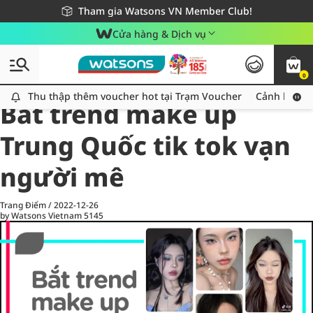
Giao hàng nhanh 24h - Áp dụng khu vực TP. Hồ Chí Minh
Miễn phí giao hàng cho đơn hàng từ 249,000Đ
Tham gia Watsons VN Member Club!
Cửa hàng & Dịch vụ
0
All
Chăm Sóc Cá Nhân
Ch
Thu thập thêm voucher hot tại Trạm Voucher
Thu thập thêm voucher hot tại Trạm Voucher
Cảnh báo An
Bắt trend make up
Trung Quốc tik tok vạn
người mê
Trang Điểm
/
2022-12-26
by Watsons Vietnam
5145