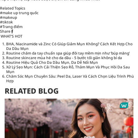
Related Topics
#make up trung quốc
#makeup
#tiktok
#Trang điểm
Share
WHAT’S HOT
BHA, Niacinamide và Zinc Có Giúp Giảm Mụn Không? Cách Kết Hợp Cho
Da Dầu Mụn
Routine chăm da tay chuẩn spa giúp đôi tay mềm mịn như ‘búp măng’
Routine skincare mùa hè cho da dầu - 5 bước tối giản không bí da
Routine Hiệu Quả Cho Da Dầu Mụn, Da Dễ Nổi Mụn
Xử Lý Sẹo Mụn: Cách Cải Thiện Sẹo Rỗ, Thâm Mụn Và Phục Hồi Da Sau
Mụn
Chăm Sóc Mụn Chuyên Sâu: Peel Da, Laser Và Cách Chọn Liệu Trình Phù
Hợp
RELATED BLOG