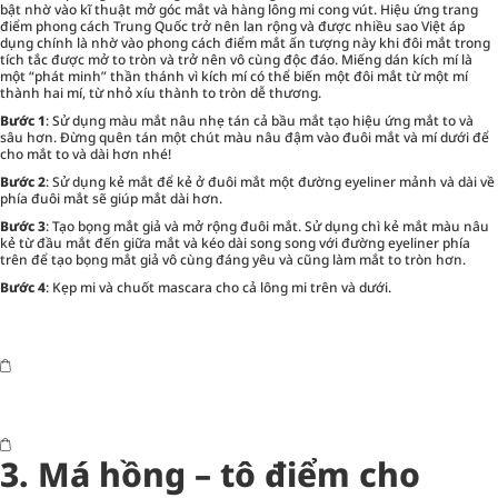
bật nhờ vào kĩ thuật mở góc mắt và hàng lông mi cong vút. Hiệu ứng trang
điểm phong cách Trung Quốc trở nên lan rộng và được nhiều sao Việt áp
dụng chính là nhờ vào phong cách điểm mắt ấn tượng này khi đôi mắt trong
tích tắc được mở to tròn và trở nên vô cùng độc đáo. Miếng dán kích mí là
một “phát minh” thần thánh vì kích mí có thể biến một đôi mắt từ một mí
thành hai mí, từ nhỏ xíu thành to tròn dễ thương.
Bước 1
: Sử dụng màu mắt nâu nhẹ tán cả bầu mắt tạo hiệu ứng mắt to và
sâu hơn. Đừng quên tán một chút màu nâu đậm vào đuôi mắt và mí dưới để
cho mắt to và dài hơn nhé!
Bước 2
: Sử dụng kẻ mắt để kẻ ở đuôi mắt một đường eyeliner mảnh và dài về
phía đuôi mắt sẽ giúp mắt dài hơn.
Bước 3
: Tạo bọng mắt giả và mở rộng đuôi mắt. Sử dụng chì kẻ mắt màu nâu
kẻ từ đầu mắt đến giữa mắt và kéo dài song song với đường eyeliner phía
trên để tạo bọng mắt giả vô cùng đáng yêu và cũng làm mắt to tròn hơn.
Bước 4
: Kẹp mi và chuốt mascara cho cả lông mi trên và dưới.
3.
Má hồng – tô điểm cho