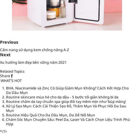
Previous
Cẩm nang sử dụng kem chống nắng A-Z
Next
Xu hướng làm đẹp bền vững năm 2021
Related Topics
Share
WHAT’S HOT
BHA, Niacinamide và Zinc Có Giúp Giảm Mụn Không? Cách Kết Hợp Cho
Da Dầu Mụn
Routine skincare mùa hè cho da dầu - 5 bước tối giản không bí da
Routine chăm da tay chuẩn spa giúp đôi tay mềm mịn như ‘búp măng’
Xử Lý Sẹo Mụn: Cách Cải Thiện Sẹo Rỗ, Thâm Mụn Và Phục Hồi Da Sau
Mụn
Routine Hiệu Quả Cho Da Dầu Mụn, Da Dễ Nổi Mụn
Chăm Sóc Mụn Chuyên Sâu: Peel Da, Laser Và Cách Chọn Liệu Trình Phù
Hợp
*/?>