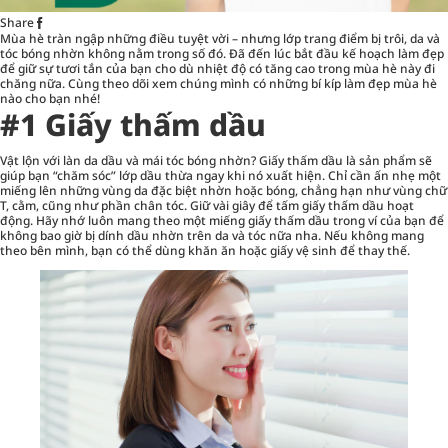
Share
Mùa hè tràn ngập những điều tuyệt vời – nhưng lớp
trang điểm
bị trôi, da và
tóc bóng nhờn không nằm trong số đó. Đã đến lúc bắt đầu kế hoạch làm đẹp
để giữ sự tươi tắn của bạn cho dù nhiệt độ có tăng cao trong mùa hè này đi
chăng nữa. Cùng theo dõi xem chúng mình có những bí kíp làm đẹp mùa hè
nào cho bạn nhé!
#1 Giấy thấm dầu
Vật lộn với làn da dầu và mái tóc bóng nhờn? Giấy thấm dầu là sản phẩm sẽ
giúp bạn “chăm sóc” lớp dầu thừa ngay khi nó xuất hiện. Chỉ cần ấn nhẹ một
miếng lên những vùng da đặc biệt nhờn hoặc bóng, chẳng hạn như vùng chữ
T, cằm, cũng như phần chân tóc. Giữ vài giây để tấm giấy thấm dầu hoạt
động. Hãy nhớ luôn mang theo một miếng giấy thấm dầu trong ví của bạn để
không bao giờ bị dính dầu nhờn trên da và tóc nữa nha. Nếu không mang
theo bên mình, bạn có thể dùng khăn ăn hoặc giấy vệ sinh để thay thế.