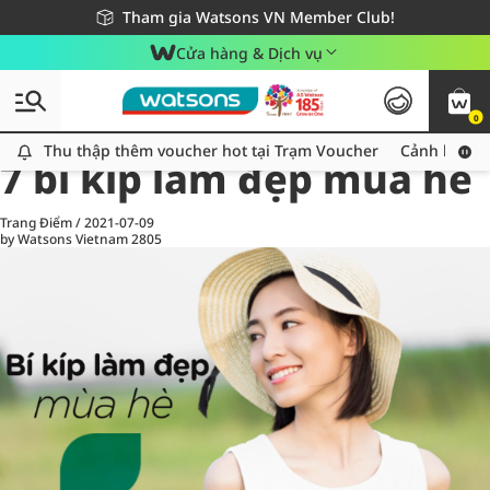
Giao hàng nhanh 24h - Áp dụng khu vực TP. Hồ Chí Minh
Miễn phí giao hàng cho đơn hàng từ 249,000Đ
Tham gia Watsons VN Member Club!
Cửa hàng & Dịch vụ
0
All
Chăm Sóc Cá Nhân
Ch
Thu thập thêm voucher hot tại Trạm Voucher
Thu thập thêm voucher hot tại Trạm Voucher
Cảnh báo An
7 bí kíp làm đẹp mùa hè
Trang Điểm
/
2021-07-09
by Watsons Vietnam
2805