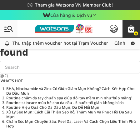
Giao hàng nhanh 24h - Áp dụng khu vực TP. Hồ Chí Minh
Miễn phí giao hàng cho đơn hàng từ 249,000Đ
Tham gia Watsons VN Member Club!
Cửa hàng & Dịch vụ
0
Tag:
Watsons O+O
0 item(s)
Thu thập thêm voucher hot tại Trạm Voucher
Thu thập thêm voucher hot tại Trạm Voucher
Cảnh báo An
found
WHAT’S HOT
BHA, Niacinamide và Zinc Có Giúp Giảm Mụn Không? Cách Kết Hợp Cho
Da Dầu Mụn
Routine chăm da tay chuẩn spa giúp đôi tay mềm mịn như ‘búp măng’
Routine skincare mùa hè cho da dầu - 5 bước tối giản không bí da
Routine Hiệu Quả Cho Da Dầu Mụn, Da Dễ Nổi Mụn
Xử Lý Sẹo Mụn: Cách Cải Thiện Sẹo Rỗ, Thâm Mụn Và Phục Hồi Da Sau
Mụn
Chăm Sóc Mụn Chuyên Sâu: Peel Da, Laser Và Cách Chọn Liệu Trình Phù
Hợp