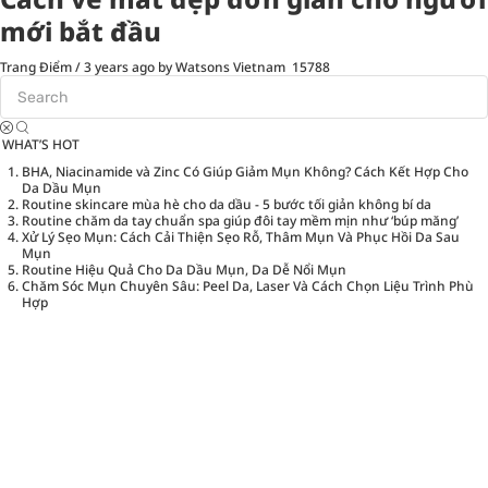
mới bắt đầu
Trang Điểm
/
3 years ago
by Watsons Vietnam
15788
WHAT’S HOT
BHA, Niacinamide và Zinc Có Giúp Giảm Mụn Không? Cách Kết Hợp Cho
Da Dầu Mụn
Routine skincare mùa hè cho da dầu - 5 bước tối giản không bí da
Routine chăm da tay chuẩn spa giúp đôi tay mềm mịn như ‘búp măng’
Xử Lý Sẹo Mụn: Cách Cải Thiện Sẹo Rỗ, Thâm Mụn Và Phục Hồi Da Sau
Mụn
Routine Hiệu Quả Cho Da Dầu Mụn, Da Dễ Nổi Mụn
Chăm Sóc Mụn Chuyên Sâu: Peel Da, Laser Và Cách Chọn Liệu Trình Phù
Hợp