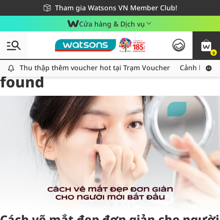
Giao hàng nhanh 24h - Áp dụng khu vực TP. Hồ Chí Minh
Miễn phí giao hàng cho đơn hàng từ 249,000Đ
Tham gia Watsons VN Member Club!
Cửa hàng & Dịch vụ
0
Tag:
vematdep
1 item(s)
Thu thập thêm voucher hot tại Trạm Voucher
Thu thập thêm voucher hot tại Trạm Voucher
Cảnh báo An
found
Cách vẽ mắt đẹp đơn giản cho người