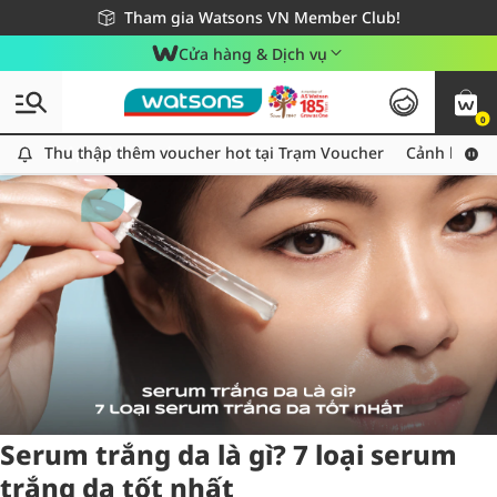
Giao hàng nhanh 24h - Áp dụng khu vực TP. Hồ Chí Minh
Miễn phí giao hàng cho đơn hàng từ 249,000Đ
Tham gia Watsons VN Member Club!
Cửa hàng & Dịch vụ
0
Tag:
trangda
5 item(s) found
Thu thập thêm voucher hot tại Trạm Voucher
Thu thập thêm voucher hot tại Trạm Voucher
Cảnh báo An
Serum trắng da là gì? 7 loại serum
trắng da tốt nhất