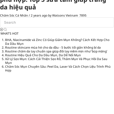
da hiệu quả
Chăm Sóc Cá Nhân
/
2 years ago
by Watsons Vietnam
7895
WHAT’S HOT
BHA, Niacinamide và Zinc Có Giúp Giảm Mụn Không? Cách Kết Hợp Cho
Da Dầu Mụn
Routine skincare mùa hè cho da dầu - 5 bước tối giản không bí da
Routine chăm da tay chuẩn spa giúp đôi tay mềm mịn như ‘búp măng’
Routine Hiệu Quả Cho Da Dầu Mụn, Da Dễ Nổi Mụn
Xử Lý Sẹo Mụn: Cách Cải Thiện Sẹo Rỗ, Thâm Mụn Và Phục Hồi Da Sau
Mụn
Chăm Sóc Mụn Chuyên Sâu: Peel Da, Laser Và Cách Chọn Liệu Trình Phù
Hợp