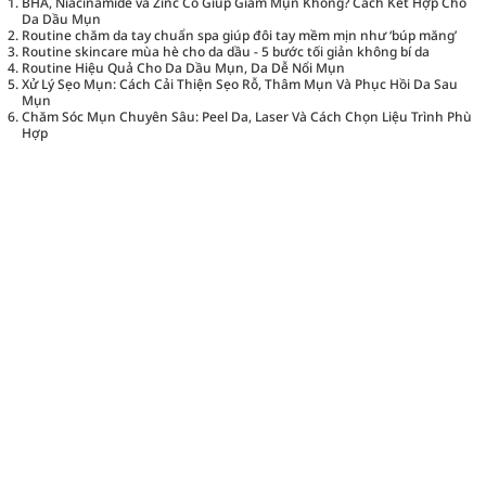
BHA, Niacinamide và Zinc Có Giúp Giảm Mụn Không? Cách Kết Hợp Cho
Da Dầu Mụn
Routine chăm da tay chuẩn spa giúp đôi tay mềm mịn như ‘búp măng’
Routine skincare mùa hè cho da dầu - 5 bước tối giản không bí da
Routine Hiệu Quả Cho Da Dầu Mụn, Da Dễ Nổi Mụn
Xử Lý Sẹo Mụn: Cách Cải Thiện Sẹo Rỗ, Thâm Mụn Và Phục Hồi Da Sau
Mụn
Chăm Sóc Mụn Chuyên Sâu: Peel Da, Laser Và Cách Chọn Liệu Trình Phù
Hợp