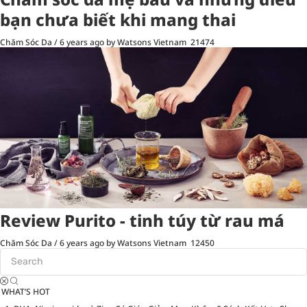
bạn chưa biết khi mang thai
Chăm Sóc Da
/
6 years ago
by Watsons Vietnam
21474
Review Purito - tinh túy từ rau má
Chăm Sóc Da
/
6 years ago
by Watsons Vietnam
12450
WHAT’S HOT