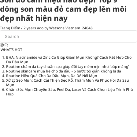
dòng son màu đỏ cam đẹp lên môi
đẹp nhất hiện nay
Trang Điểm
/
2 years ago
by Watsons Vietnam
24048
WHAT’S HOT
BHA, Niacinamide và Zinc Có Giúp Giảm Mụn Không? Cách Kết Hợp Cho
Da Dầu Mụn
Routine chăm da tay chuẩn spa giúp đôi tay mềm mịn như ‘búp măng’
Routine skincare mùa hè cho da dầu - 5 bước tối giản không bí da
Routine Hiệu Quả Cho Da Dầu Mụn, Da Dễ Nổi Mụn
Xử Lý Sẹo Mụn: Cách Cải Thiện Sẹo Rỗ, Thâm Mụn Và Phục Hồi Da Sau
Mụn
Chăm Sóc Mụn Chuyên Sâu: Peel Da, Laser Và Cách Chọn Liệu Trình Phù
Hợp