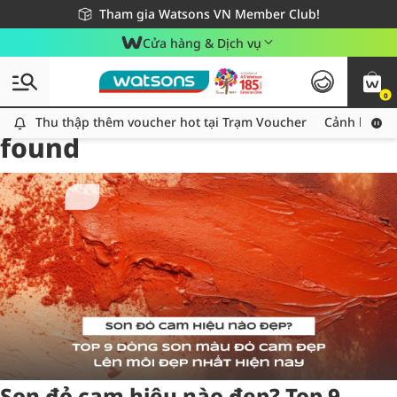
Giao hàng nhanh 24h - Áp dụng khu vực TP. Hồ Chí Minh
Miễn phí giao hàng cho đơn hàng từ 249,000Đ
Tham gia Watsons VN Member Club!
Cửa hàng & Dịch vụ
0
Tag:
sondocam
1 item(s)
Thu thập thêm voucher hot tại Trạm Voucher
Thu thập thêm voucher hot tại Trạm Voucher
Cảnh báo An
found
Son đỏ cam hiệu nào đẹp? Top 9