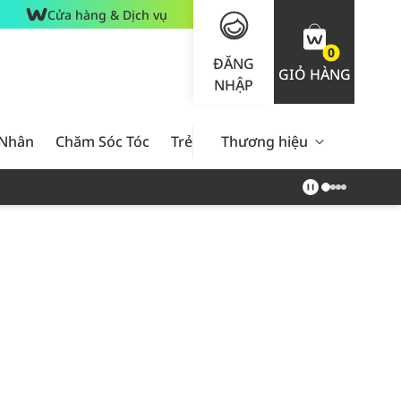
Cửa hàng & Dịch vụ
0
ĐĂNG
GIỎ HÀNG
NHẬP
 Nhân
Chăm Sóc Tóc
Trẻ Em
Thương hiệu
Nam Giới
Chăm Sóc 