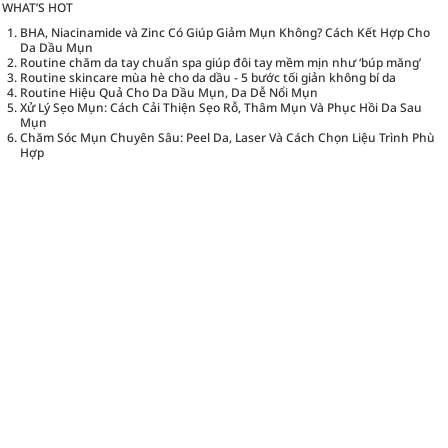
WHAT’S HOT
BHA, Niacinamide và Zinc Có Giúp Giảm Mụn Không? Cách Kết Hợp Cho
Da Dầu Mụn
Routine chăm da tay chuẩn spa giúp đôi tay mềm mịn như ‘búp măng’
Routine skincare mùa hè cho da dầu - 5 bước tối giản không bí da
Routine Hiệu Quả Cho Da Dầu Mụn, Da Dễ Nổi Mụn
Xử Lý Sẹo Mụn: Cách Cải Thiện Sẹo Rỗ, Thâm Mụn Và Phục Hồi Da Sau
Mụn
Chăm Sóc Mụn Chuyên Sâu: Peel Da, Laser Và Cách Chọn Liệu Trình Phù
Hợp