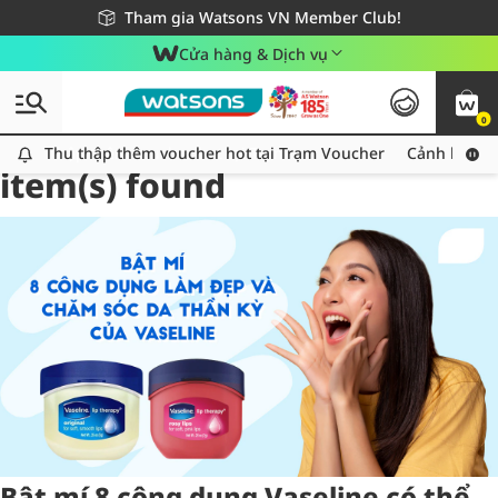
Giao hàng nhanh 24h - Áp dụng khu vực TP. Hồ Chí Minh
Miễn phí giao hàng cho đơn hàng từ 249,000Đ
Tham gia Watsons VN Member Club!
Cửa hàng & Dịch vụ
0
Tag:
mẹo trang điểm
2
Thu thập thêm voucher hot tại Trạm Voucher
Thu thập thêm voucher hot tại Trạm Voucher
Cảnh báo An
item(s) found
Bật mí 8 công dụng Vaseline có thể