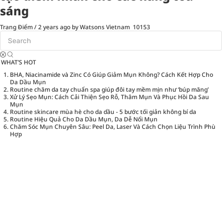
sáng
Trang Điểm
/
2 years ago
by Watsons Vietnam
10153
WHAT’S HOT
BHA, Niacinamide và Zinc Có Giúp Giảm Mụn Không? Cách Kết Hợp Cho
Da Dầu Mụn
Routine chăm da tay chuẩn spa giúp đôi tay mềm mịn như ‘búp măng’
Xử Lý Sẹo Mụn: Cách Cải Thiện Sẹo Rỗ, Thâm Mụn Và Phục Hồi Da Sau
Mụn
Routine skincare mùa hè cho da dầu - 5 bước tối giản không bí da
Routine Hiệu Quả Cho Da Dầu Mụn, Da Dễ Nổi Mụn
Chăm Sóc Mụn Chuyên Sâu: Peel Da, Laser Và Cách Chọn Liệu Trình Phù
Hợp