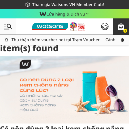
Giao hàng nhanh 24h - Áp dụng khu vực TP. Hồ Chí Minh
Miễn phí giao hàng cho đơn hàng từ 249,000Đ
Tham gia Watsons VN Member Club!
Cửa hàng & Dịch vụ
0
Tag:
kemchongnang
31
Thu thập thêm voucher hot tại Trạm Voucher
Thu thập thêm voucher hot tại Trạm Voucher
Cảnh báo An
item(s) found
Có nên dùng 2 loại kem chống nắng