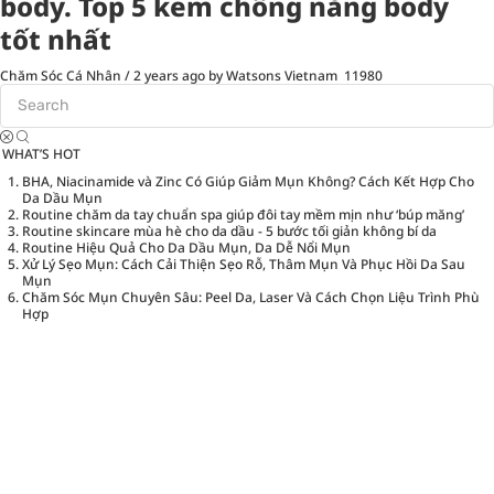
body. Top 5 kem chống nắng body
tốt nhất
Chăm Sóc Cá Nhân
/
2 years ago
by Watsons Vietnam
11980
WHAT’S HOT
BHA, Niacinamide và Zinc Có Giúp Giảm Mụn Không? Cách Kết Hợp Cho
Da Dầu Mụn
Routine chăm da tay chuẩn spa giúp đôi tay mềm mịn như ‘búp măng’
Routine skincare mùa hè cho da dầu - 5 bước tối giản không bí da
Routine Hiệu Quả Cho Da Dầu Mụn, Da Dễ Nổi Mụn
Xử Lý Sẹo Mụn: Cách Cải Thiện Sẹo Rỗ, Thâm Mụn Và Phục Hồi Da Sau
Mụn
Chăm Sóc Mụn Chuyên Sâu: Peel Da, Laser Và Cách Chọn Liệu Trình Phù
Hợp