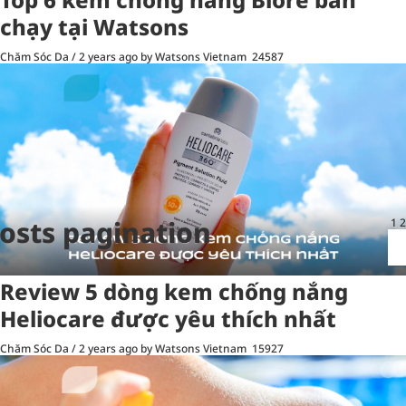
chạy tại Watsons
Chăm Sóc Da
/
2 years ago
by Watsons Vietnam
24587
osts pagination
1
2
Review 5 dòng kem chống nắng
Heliocare được yêu thích nhất
Chăm Sóc Da
/
2 years ago
by Watsons Vietnam
15927