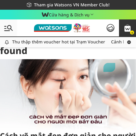
Giao hàng nhanh 24h - Áp dụng khu vực TP. Hồ Chí Minh
Miễn phí giao hàng cho đơn hàng từ 249,000Đ
Tham gia Watsons VN Member Club!
Cửa hàng & Dịch vụ
0
Tag:
kematdep
1 item(s)
Thu thập thêm voucher hot tại Trạm Voucher
Thu thập thêm voucher hot tại Trạm Voucher
Cảnh báo An
found
Cách vẽ mắt đẹp đơn giản cho người