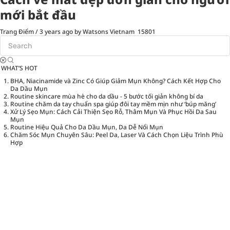
mới bắt đầu
Trang Điểm
/
3 years ago
by Watsons Vietnam
15801
WHAT’S HOT
BHA, Niacinamide và Zinc Có Giúp Giảm Mụn Không? Cách Kết Hợp Cho
Da Dầu Mụn
Routine skincare mùa hè cho da dầu - 5 bước tối giản không bí da
Routine chăm da tay chuẩn spa giúp đôi tay mềm mịn như ‘búp măng’
Xử Lý Sẹo Mụn: Cách Cải Thiện Sẹo Rỗ, Thâm Mụn Và Phục Hồi Da Sau
Mụn
Routine Hiệu Quả Cho Da Dầu Mụn, Da Dễ Nổi Mụn
Chăm Sóc Mụn Chuyên Sâu: Peel Da, Laser Và Cách Chọn Liệu Trình Phù
Hợp