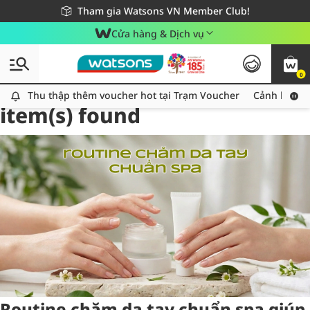
Giao hàng nhanh 24h - Áp dụng khu vực TP. Hồ Chí Minh
Miễn phí giao hàng cho đơn hàng từ 249,000Đ
Tham gia Watsons VN Member Club!
Cửa hàng & Dịch vụ
0
Tag:
kem dưỡng da tay
1
Thu thập thêm voucher hot tại Trạm Voucher
Thu thập thêm voucher hot tại Trạm Voucher
Cảnh báo An
item(s) found
Routine chăm da tay chuẩn spa giúp