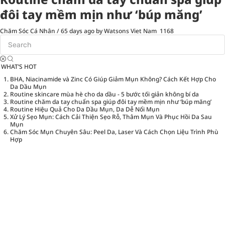
đôi tay mềm mịn như ‘búp măng’
Chăm Sóc Cá Nhân
/
65 days ago
by Watsons Viet Nam
1168
WHAT’S HOT
BHA, Niacinamide và Zinc Có Giúp Giảm Mụn Không? Cách Kết Hợp Cho
Da Dầu Mụn
Routine skincare mùa hè cho da dầu - 5 bước tối giản không bí da
Routine chăm da tay chuẩn spa giúp đôi tay mềm mịn như ‘búp măng’
Routine Hiệu Quả Cho Da Dầu Mụn, Da Dễ Nổi Mụn
Xử Lý Sẹo Mụn: Cách Cải Thiện Sẹo Rỗ, Thâm Mụn Và Phục Hồi Da Sau
Mụn
Chăm Sóc Mụn Chuyên Sâu: Peel Da, Laser Và Cách Chọn Liệu Trình Phù
Hợp