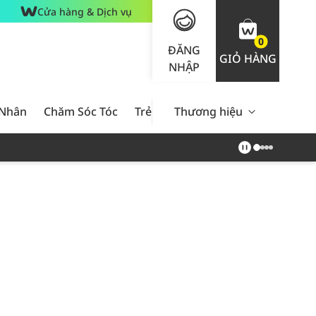
Cửa hàng & Dịch vụ
0
ĐĂNG
GIỎ HÀNG
NHẬP
 Nhân
Chăm Sóc Tóc
Trẻ Em
Thương hiệu
Nam Giới
Chăm Sóc 