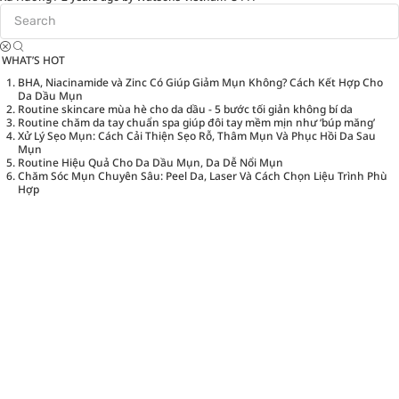
WHAT’S HOT
BHA, Niacinamide và Zinc Có Giúp Giảm Mụn Không? Cách Kết Hợp Cho
Da Dầu Mụn
Routine skincare mùa hè cho da dầu - 5 bước tối giản không bí da
Routine chăm da tay chuẩn spa giúp đôi tay mềm mịn như ‘búp măng’
Xử Lý Sẹo Mụn: Cách Cải Thiện Sẹo Rỗ, Thâm Mụn Và Phục Hồi Da Sau
Mụn
Routine Hiệu Quả Cho Da Dầu Mụn, Da Dễ Nổi Mụn
Chăm Sóc Mụn Chuyên Sâu: Peel Da, Laser Và Cách Chọn Liệu Trình Phù
Hợp