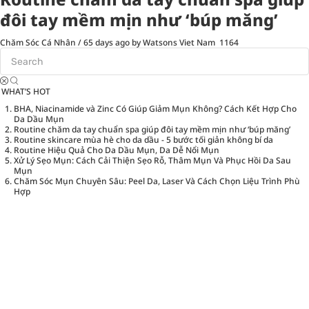
đôi tay mềm mịn như ‘búp măng’
Chăm Sóc Cá Nhân
/
65 days ago
by Watsons Viet Nam
1164
WHAT’S HOT
BHA, Niacinamide và Zinc Có Giúp Giảm Mụn Không? Cách Kết Hợp Cho
Da Dầu Mụn
Routine chăm da tay chuẩn spa giúp đôi tay mềm mịn như ‘búp măng’
Routine skincare mùa hè cho da dầu - 5 bước tối giản không bí da
Routine Hiệu Quả Cho Da Dầu Mụn, Da Dễ Nổi Mụn
Xử Lý Sẹo Mụn: Cách Cải Thiện Sẹo Rỗ, Thâm Mụn Và Phục Hồi Da Sau
Mụn
Chăm Sóc Mụn Chuyên Sâu: Peel Da, Laser Và Cách Chọn Liệu Trình Phù
Hợp