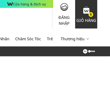
Cửa hàng & Dịch vụ
0
ĐĂNG
GIỎ HÀNG
NHẬP
 Nhân
Chăm Sóc Tóc
Trẻ Em
Thương hiệu
Nam Giới
Chăm Sóc 