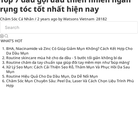
rụng tóc tốt nhất hiện nay
Chăm Sóc Cá Nhân
/
2 years ago
by Watsons Vietnam
28182
WHAT’S HOT
BHA, Niacinamide và Zinc Có Giúp Giảm Mụn Không? Cách Kết Hợp Cho
Da Dầu Mụn
Routine skincare mùa hè cho da dầu - 5 bước tối giản không bí da
Routine chăm da tay chuẩn spa giúp đôi tay mềm mịn như ‘búp măng’
Xử Lý Sẹo Mụn: Cách Cải Thiện Sẹo Rỗ, Thâm Mụn Và Phục Hồi Da Sau
Mụn
Routine Hiệu Quả Cho Da Dầu Mụn, Da Dễ Nổi Mụn
Chăm Sóc Mụn Chuyên Sâu: Peel Da, Laser Và Cách Chọn Liệu Trình Phù
Hợp