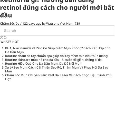
retinol đúng cách cho người mới bắt
đầu
Chăm Sóc Da
/
122 days ago
by Watsons Viet Nam
739
WHAT’S HOT
BHA, Niacinamide và Zinc Có Giúp Giảm Mụn Không? Cách Kết Hợp Cho
Da Dầu Mụn
Routine chăm da tay chuẩn spa giúp đôi tay mềm mịn như ‘búp măng’
Routine skincare mùa hè cho da dầu - 5 bước tối giản không bí da
Routine Hiệu Quả Cho Da Dầu Mụn, Da Dễ Nổi Mụn
Xử Lý Sẹo Mụn: Cách Cải Thiện Sẹo Rỗ, Thâm Mụn Và Phục Hồi Da Sau
Mụn
Chăm Sóc Mụn Chuyên Sâu: Peel Da, Laser Và Cách Chọn Liệu Trình Phù
Hợp