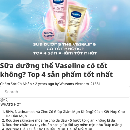
Sữa dưỡng thể Vaseline có tốt
không? Top 4 sản phẩm tốt nhất
Chăm Sóc Cá Nhân
/
2 years ago
by Watsons Vietnam
21581
WHAT’S HOT
BHA, Niacinamide và Zinc Có Giúp Giảm Mụn Không? Cách Kết Hợp Cho
Da Dầu Mụn
Routine skincare mùa hè cho da dầu - 5 bước tối giản không bí da
Routine chăm da tay chuẩn spa giúp đôi tay mềm mịn như ‘búp măng’
Routine Hiệu Quả Cho Da Dầu Mụn, Da Dễ Nổi Mụn