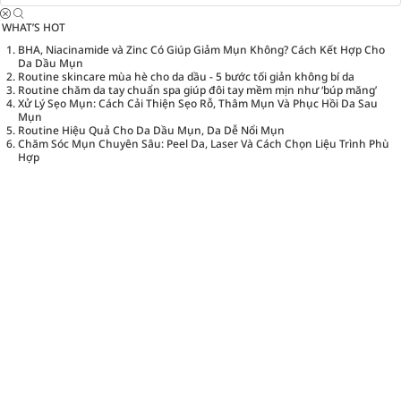
WHAT’S HOT
BHA, Niacinamide và Zinc Có Giúp Giảm Mụn Không? Cách Kết Hợp Cho
Da Dầu Mụn
Routine skincare mùa hè cho da dầu - 5 bước tối giản không bí da
Routine chăm da tay chuẩn spa giúp đôi tay mềm mịn như ‘búp măng’
Xử Lý Sẹo Mụn: Cách Cải Thiện Sẹo Rỗ, Thâm Mụn Và Phục Hồi Da Sau
Mụn
Routine Hiệu Quả Cho Da Dầu Mụn, Da Dễ Nổi Mụn
Chăm Sóc Mụn Chuyên Sâu: Peel Da, Laser Và Cách Chọn Liệu Trình Phù
Hợp