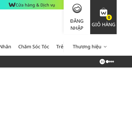
Cửa hàng & Dịch vụ
0
ĐĂNG
GIỎ HÀNG
NHẬP
 Nhân
Chăm Sóc Tóc
Trẻ Em
Thương hiệu
Nam Giới
Chăm Sóc 