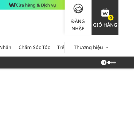
Cửa hàng & Dịch vụ
0
ĐĂNG
GIỎ HÀNG
NHẬP
 Nhân
Chăm Sóc Tóc
Trẻ Em
Thương hiệu
Nam Giới
Chăm Sóc 