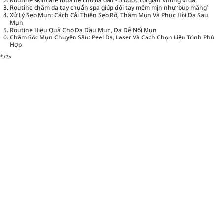
Routine skincare mùa hè cho da dầu - 5 bước tối giản không bí da
Routine chăm da tay chuẩn spa giúp đôi tay mềm mịn như ‘búp măng’
Xử Lý Sẹo Mụn: Cách Cải Thiện Sẹo Rỗ, Thâm Mụn Và Phục Hồi Da Sau
Mụn
Routine Hiệu Quả Cho Da Dầu Mụn, Da Dễ Nổi Mụn
Chăm Sóc Mụn Chuyên Sâu: Peel Da, Laser Và Cách Chọn Liệu Trình Phù
Hợp
*/?>