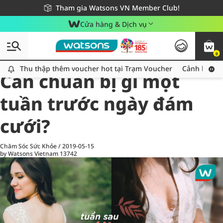
Giao hàng nhanh 24h - Áp dụng khu vực TP. Hồ Chí Minh
Miễn phí giao hàng cho đơn hàng từ 249,000Đ
Tham gia Watsons VN Member Club!
Cửa hàng & Dịch vụ
0
All
Chăm Sóc Cá Nhân
Ch
Thu thập thêm voucher hot tại Trạm Voucher
Thu thập thêm voucher hot tại Trạm Voucher
Cảnh báo An
Cần chuẩn bị gì một
tuần trước ngày đám
cưới?
Chăm Sóc Sức Khỏe
/
2019-05-15
by Watsons Vietnam
13742