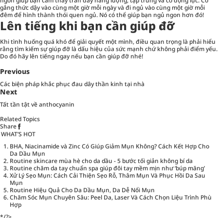
ngon giúp bạn cảm thấy tràn đầy năng lượng, tập trung và có động lực. Cố
gắng thức dậy vào cùng một giờ mỗi ngày và đi ngủ vào cùng một giờ mỗi
đêm để hình thành thói quen ngủ. Nó có thể giúp bạn ngủ ngon hơn đó!
Lên tiếng khi bạn cần giúp đỡ
Khi tình huống quá khó để giải quyết một mình, điều quan trọng là phải hiểu
rằng tìm kiếm sự giúp đỡ là dấu hiệu của sức mạnh chứ không phải điểm yếu.
Do đó hãy lên tiếng ngay nếu bạn cần giúp đỡ nhé!
Previous
Các biện pháp khắc phục đau dây thần kinh tại nhà
Next
Tất tần tật về anthocyanin
Related Topics
Share
WHAT’S HOT
BHA, Niacinamide và Zinc Có Giúp Giảm Mụn Không? Cách Kết Hợp Cho
Da Dầu Mụn
Routine skincare mùa hè cho da dầu - 5 bước tối giản không bí da
Routine chăm da tay chuẩn spa giúp đôi tay mềm mịn như ‘búp măng’
Xử Lý Sẹo Mụn: Cách Cải Thiện Sẹo Rỗ, Thâm Mụn Và Phục Hồi Da Sau
Mụn
Routine Hiệu Quả Cho Da Dầu Mụn, Da Dễ Nổi Mụn
Chăm Sóc Mụn Chuyên Sâu: Peel Da, Laser Và Cách Chọn Liệu Trình Phù
Hợp
*/?>