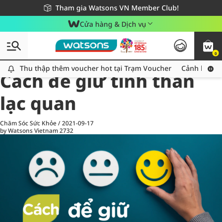
Giao hàng nhanh 24h - Áp dụng khu vực TP. Hồ Chí Minh
Miễn phí giao hàng cho đơn hàng từ 249,000Đ
Tham gia Watsons VN Member Club!
Cửa hàng & Dịch vụ
0
All
Chăm Sóc Cá Nhân
Ch
Thu thập thêm voucher hot tại Trạm Voucher
Thu thập thêm voucher hot tại Trạm Voucher
Cảnh báo An
Cách để giữ tinh thần
lạc quan
Chăm Sóc Sức Khỏe
/
2021-09-17
by Watsons Vietnam
2732