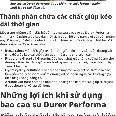
Bao cao su Durex Performa được kiểm tra chất lượng nghiêm
ngặt trước khi đóng gói
Thành phần chứa các chất giúp kéo
dài thời gian
Một trong những điểm đặc biệt ấn tượng của bao cao su Durex Performa
chính là khả năng giúp kéo dài thời gian quan hệ cho nam giới của sản phẩm
này. Điều này có được là nhờ trong sản phẩm có chứa các hoạt chất học đã
được kiểm tra độ an toàn như:
Benzocaine:
Một chất gây tê để nhằm giảm độ nhạy cảm của dương vật,
nhờ đó giúp kéo dài thời gian quan hệ trong thời gian dài.
Propylene Glycol và Glycerin:
Các hoạt chất giúp tăng cường độ ẩm cho
dương vật và âm đạo, giúp quá trình quan hệ thuận lợi, giảm thiểu trầy
xước, khó chịu.
Hydroxyethylcellulose:
Thành phần này có trong gel bôi trơn của bao,
làm giảm nguy cơ viêm nhiễm dương vật và ngăn ngừa các trường hợp
kích ứng không đáng có.
Aroma:
Một hoạt chất tạo mùi nhẹ nhàng cho bao cao su, giúp cuộc yêu
được thuận lợi và lâu dài hơn.
Những lợi ích khi sử dụng
bao cao su Durex Performa
Biện pháp tránh thai an toàn và hiệu