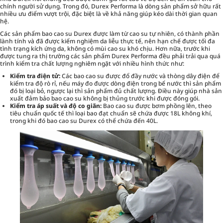
chính người sử dụng. Trong đó, Durex Performa là dòng sản phẩm sở hữu rất
nhiều ưu điểm vượt trội, đặc biệt là về khả năng giúp kéo dài thời gian quan
hệ.
Các sản phẩm bao cao su Durex được làm từ cao su tự nhiên, có thành phần
lành tính và đã được kiểm nghiệm da liễu thực tế, nên hạn chế được tối đa
tình trạng kích ứng da, không có mùi cao su khó chịu. Hơn nữa, trước khi
được tung ra thị trường các sản phẩm Durex Performa đều phải trải qua quá
trình kiểm tra chất lượng nghiêm ngặt với nhiều hình thức như:
Kiểm tra điện tử:
Các bao cao su được đổ đầy nước và thòng dây điện để
kiểm tra độ rò rỉ, nếu máy đo được dòng điện trong bể nước thì sản phẩm
đó bị loại bỏ, ngược lại thì sản phẩm đủ chất lượng. Điều này giúp nhà sản
xuất đảm bảo bao cao su không bị thủng trước khi được đóng gói.
Kiểm tra áp suất và độ co giãn:
Bao cao su được bơm phồng lên, theo
tiêu chuẩn quốc tế thì loại bao đạt chuẩn sẽ chứa được 18L không khí,
trong khi đó bao cao su Durex có thể chứa đến 40L.