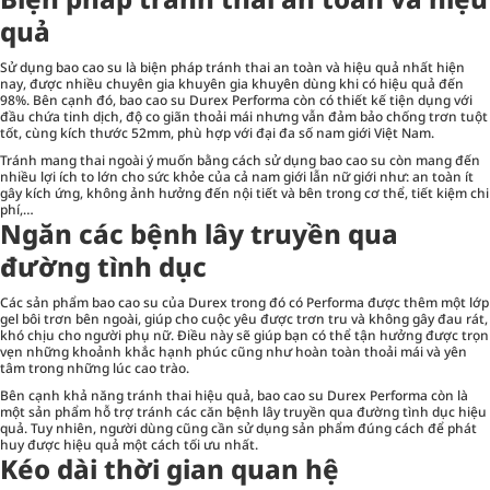
quả
Sử dụng bao cao su là biện pháp tránh thai an toàn và hiệu quả nhất hiện
nay, được nhiều chuyên gia khuyên gia khuyên dùng khi có hiệu quả đến
98%. Bên cạnh đó, bao cao su Durex Performa còn có thiết kế tiện dụng với
đầu chứa tinh dịch, độ co giãn thoải mái nhưng vẫn đảm bảo chống trơn tuột
tốt, cùng kích thước 52mm, phù hợp với đại đa số nam giới Việt Nam.
Tránh mang thai ngoài ý muốn bằng cách sử dụng bao cao su còn mang đến
nhiều lợi ích to lớn cho sức khỏe của cả nam giới lẫn nữ giới như: an toàn ít
gây kích ứng, không ảnh hưởng đến nội tiết và bên trong cơ thể, tiết kiệm chi
phí,…
Ngăn các bệnh lây truyền qua
đường tình dục
Các sản phẩm bao cao su của Durex trong đó có Performa được thêm một lớp
gel bôi trơn bên ngoài, giúp cho cuộc yêu được trơn tru và không gây đau rát,
khó chịu cho người phụ nữ. Điều này sẽ giúp bạn có thể tận hưởng được trọn
vẹn những khoảnh khắc hạnh phúc cũng như hoàn toàn thoải mái và yên
tâm trong những lúc cao trào.
Bên cạnh khả năng tránh thai hiệu quả, bao cao su Durex Performa còn là
một sản phẩm hỗ trợ tránh các căn bệnh lây truyền qua đường tình dục hiệu
quả. Tuy nhiên, người dùng cũng cần sử dụng sản phẩm đúng cách để phát
huy được hiệu quả một cách tối ưu nhất.
Kéo dài thời gian quan hệ