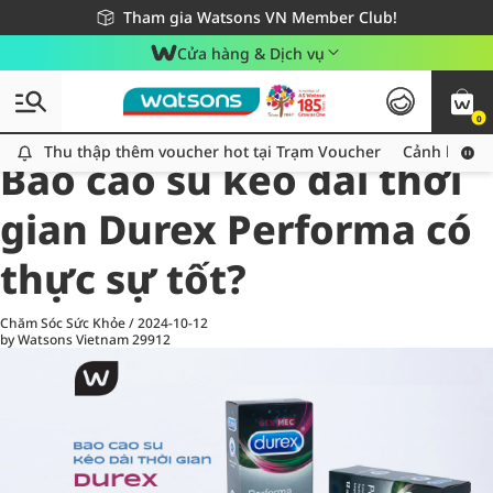
Giao hàng nhanh 24h - Áp dụng khu vực TP. Hồ Chí Minh
Miễn phí giao hàng cho đơn hàng từ 249,000Đ
Tham gia Watsons VN Member Club!
Cửa hàng & Dịch vụ
0
All
Chăm Sóc Cá Nhân
Ch
Thu thập thêm voucher hot tại Trạm Voucher
Thu thập thêm voucher hot tại Trạm Voucher
Cảnh báo An
Bao cao su kéo dài thời
gian Durex Performa có
thực sự tốt?
Chăm Sóc Sức Khỏe
/
2024-10-12
by Watsons Vietnam
29912