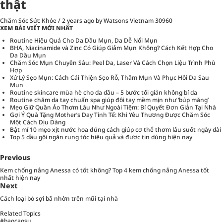
thật
Chăm Sóc Sức Khỏe
/
2 years ago
by Watsons Vietnam
30960
XEM BÀI VIẾT MỚI NHẤT
Routine Hiệu Quả Cho Da Dầu Mụn, Da Dễ Nổi Mụn
BHA, Niacinamide và Zinc Có Giúp Giảm Mụn Không? Cách Kết Hợp Cho
Da Dầu Mụn
Chăm Sóc Mụn Chuyên Sâu: Peel Da, Laser Và Cách Chọn Liệu Trình Phù
Hợp
Xử Lý Sẹo Mụn: Cách Cải Thiện Sẹo Rỗ, Thâm Mụn Và Phục Hồi Da Sau
Mụn
Routine skincare mùa hè cho da dầu – 5 bước tối giản không bí da
Routine chăm da tay chuẩn spa giúp đôi tay mềm mịn như ‘búp măng’
Mẹo Giữ Quần Áo Thơm Lâu Như Ngoài Tiệm: Bí Quyết Đơn Giản Tại Nhà
Gợi Ý Quà Tặng Mother’s Day Tinh Tế: Khi Yêu Thương Được Chăm Sóc
Một Cách Dịu Dàng
Bật mí 10 mẹo xịt nước hoa đúng cách giúp cơ thể thơm lâu suốt ngày dài
Top 5 dầu gội ngăn rụng tóc hiệu quả và được tin dùng hiện nay
Previous
Kem chống nắng Anessa có tốt không? Top 4 kem chống nắng Anessa tốt
nhất hiện nay
Next
Cách loại bỏ sợi bã nhờn trên mũi tại nhà
Related Topics
#baocaosu