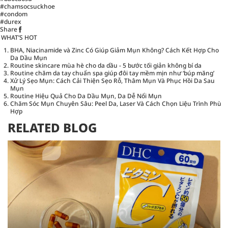
#chamsocsuckhoe
#condom
#durex
Share
WHAT’S HOT
BHA, Niacinamide và Zinc Có Giúp Giảm Mụn Không? Cách Kết Hợp Cho
Da Dầu Mụn
Routine skincare mùa hè cho da dầu - 5 bước tối giản không bí da
Routine chăm da tay chuẩn spa giúp đôi tay mềm mịn như ‘búp măng’
Xử Lý Sẹo Mụn: Cách Cải Thiện Sẹo Rỗ, Thâm Mụn Và Phục Hồi Da Sau
Mụn
Routine Hiệu Quả Cho Da Dầu Mụn, Da Dễ Nổi Mụn
Chăm Sóc Mụn Chuyên Sâu: Peel Da, Laser Và Cách Chọn Liệu Trình Phù
Hợp
RELATED BLOG