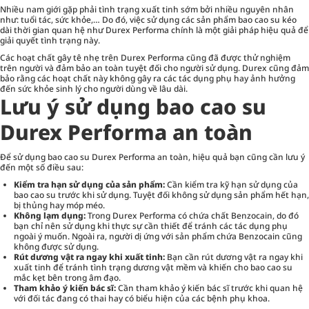
Nhiều nam giới gặp phải tình trạng xuất tinh sớm bởi nhiều nguyên nhân
như: tuổi tác, sức khỏe,… Do đó, việc sử dụng các sản phẩm bao cao su kéo
dài thời gian quan hệ như Durex Performa chính là một giải pháp hiệu quả để
giải quyết tình trạng này.
Các hoạt chất gây tê nhẹ trên Durex Performa cũng đã được thử nghiệm
trên người và đảm bảo an toàn tuyệt đối cho người sử dụng. Durex cũng đảm
bảo rằng các hoạt chất này không gây ra các tác dụng phụ hay ảnh hưởng
đến sức khỏe sinh lý cho người dùng về lâu dài.
Lưu ý sử dụng bao cao su
Durex Performa an toàn
Để sử dụng bao cao su Durex Performa an toàn, hiệu quả bạn cũng cần lưu ý
đến một số điều sau:
Kiểm tra hạn sử dụng của sản phẩm:
Cần kiểm tra kỹ hạn sử dụng của
bao cao su trước khi sử dụng. Tuyệt đối không sử dụng sản phẩm hết hạn,
bị thủng hay móp méo.
Không lạm dụng:
Trong Durex Performa có chứa chất Benzocain, do đó
bạn chỉ nên sử dụng khi thực sự cần thiết để tránh các tác dụng phụ
ngoài ý muốn. Ngoài ra, người dị ứng với sản phẩm chứa Benzocain cũng
không được sử dụng.
Rút dương vật ra ngay khi xuất tinh:
Bạn cần rút dương vật ra ngay khi
xuất tinh để tránh tình trạng dương vật mềm và khiến cho bao cao su
mắc kẹt bên trong âm đạo.
Tham khảo ý kiến bác sĩ:
Cần tham khảo ý kiến bác sĩ trước khi quan hệ
với đối tác đang có thai hay có biểu hiện của các bệnh phụ khoa.