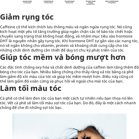
Giảm rụng tóc
Caffeine có thể kích thích lưu thông máu và ngăn ngừa rụng tóc. Nó cũng
kích hoạt một yếu tố tăng trưởng giúp ngăn chặn các tế bào tóc chết hoặc
chuyển sang trạng thái không hoạt động, và nhắm mục tiêu vào hormone
DHT là nguyên nhân gây rụng tóc. Khi hormone DHT tự gắn vào các nang tóc,
nó sẽ ngăn không cho vitamin, protein và khoáng chất cung cấp cho tóc
những chất dinh dưỡng cần thiết để duy trì chu kỳ phát triển của tóc.
Giúp tóc mềm và bóng mượt hơn
Các đặc tính chống oxy hóa và chất dinh dưỡng của caffein làm tăng thêm độ
bóng cho tóc của bạn. Nhiều bằng chứng cho thấy rằng xả tóc bằng cà phê
làm giảm độ xỉn màu của tóc và giúp tóc mềm mượt hơn. Điều này cũng có
thể làm giảm độ xoăn cứng và phục hồi vẻ ngoài cho mái tóc của bạn.
Làm tối màu tóc
Cà phê có thể làm đen tóc của bạn một cách tự nhiên nếu bạn thoa nó lên
tóc. Vết cà phê sẽ làm tối màu sợi tóc của bạn. Do đó, đây là một cách nhanh
chóng để che đi những sợi tóc bạc.