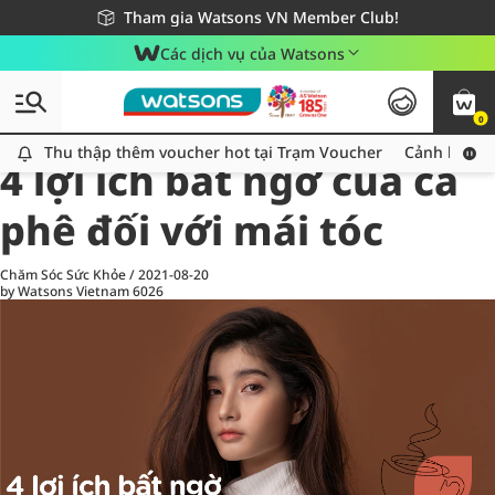
Giao hàng nhanh 24h - Áp dụng khu vực TP. Hồ Chí Minh
Miễn phí giao hàng cho đơn hàng từ 249,000Đ
Tham gia Watsons VN Member Club!
Các dịch vụ của Watsons
0
All
Chăm Sóc Cá Nhân
Ch
Thu thập thêm voucher hot tại Trạm Voucher
Thu thập thêm voucher hot tại Trạm Voucher
Cảnh báo An
4 lợi ích bất ngờ của cà
phê đối với mái tóc
Chăm Sóc Sức Khỏe
/
2021-08-20
by Watsons Vietnam
6026