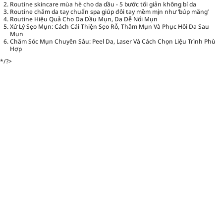
Routine skincare mùa hè cho da dầu - 5 bước tối giản không bí da
Routine chăm da tay chuẩn spa giúp đôi tay mềm mịn như ‘búp măng’
Routine Hiệu Quả Cho Da Dầu Mụn, Da Dễ Nổi Mụn
Xử Lý Sẹo Mụn: Cách Cải Thiện Sẹo Rỗ, Thâm Mụn Và Phục Hồi Da Sau
Mụn
Chăm Sóc Mụn Chuyên Sâu: Peel Da, Laser Và Cách Chọn Liệu Trình Phù
Hợp
*/?>