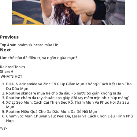
Previous
Top 4 sản phẩm skincare mùa Hè
Next
Làm thế nào để điều trị và ngăn ngừa mụn?
Related Topics
Share
WHAT’S HOT
BHA, Niacinamide và Zinc Có Giúp Giảm Mụn Không? Cách Kết Hợp Cho
Da Dầu Mụn
Routine skincare mùa hè cho da dầu - 5 bước tối giản không bí da
Routine chăm da tay chuẩn spa giúp đôi tay mềm mịn như ‘búp măng’
Xử Lý Sẹo Mụn: Cách Cải Thiện Sẹo Rỗ, Thâm Mụn Và Phục Hồi Da Sau
Mụn
Routine Hiệu Quả Cho Da Dầu Mụn, Da Dễ Nổi Mụn
Chăm Sóc Mụn Chuyên Sâu: Peel Da, Laser Và Cách Chọn Liệu Trình Phù
Hợp
*/?>