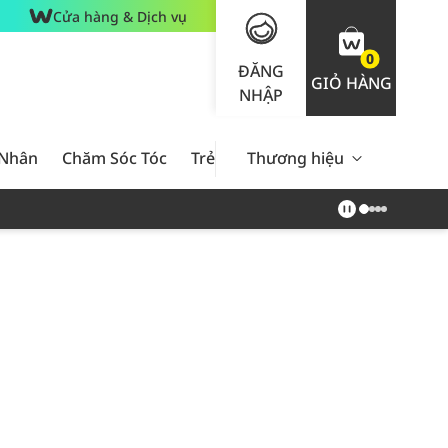
Cửa hàng & Dịch vụ
0
ĐĂNG
GIỎ HÀNG
NHẬP
 Nhân
Chăm Sóc Tóc
Trẻ Em
Thương hiệu
Nam Giới
Chăm Sóc 