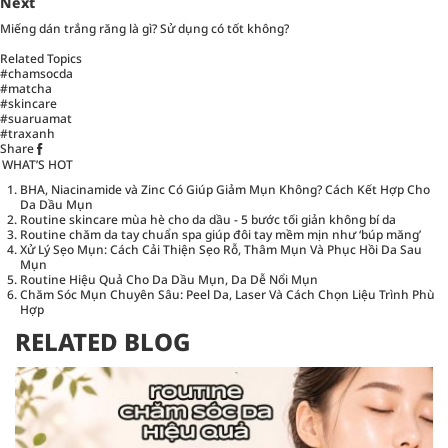
Next
Miếng dán trắng răng là gì? Sử dụng có tốt không?
Related Topics
#chamsocda
#matcha
#skincare
#suaruamat
#traxanh
Share
WHAT’S HOT
BHA, Niacinamide và Zinc Có Giúp Giảm Mụn Không? Cách Kết Hợp Cho
Da Dầu Mụn
Routine skincare mùa hè cho da dầu - 5 bước tối giản không bí da
Routine chăm da tay chuẩn spa giúp đôi tay mềm mịn như ‘búp măng’
Xử Lý Sẹo Mụn: Cách Cải Thiện Sẹo Rỗ, Thâm Mụn Và Phục Hồi Da Sau
Mụn
Routine Hiệu Quả Cho Da Dầu Mụn, Da Dễ Nổi Mụn
Chăm Sóc Mụn Chuyên Sâu: Peel Da, Laser Và Cách Chọn Liệu Trình Phù
Hợp
RELATED BLOG