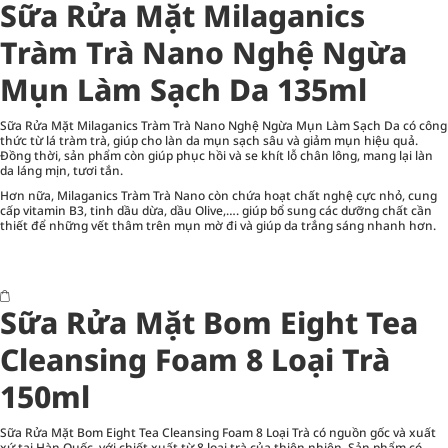
Sữa Rửa Mặt Milaganics
Tràm Trà Nano Nghệ Ngừa
Mụn Làm Sạch Da 135ml
Sữa Rửa Mặt Milaganics Tràm Trà Nano Nghệ Ngừa Mụn Làm Sạch Da có công
thức từ lá tràm trà, giúp cho làn da mụn sạch sâu và giảm mụn hiệu quả.
Đồng thời, sản phẩm còn giúp phục hồi và se khít lỗ chân lông, mang lại làn
da láng mịn, tươi tắn.
Hơn nữa, Milaganics Tràm Trà Nano còn chứa hoạt chất nghệ cực nhỏ, cung
cấp vitamin B3, tinh dầu dừa, dầu Olive,…. giúp bổ sung các dưỡng chất cần
thiết để những vết thâm trên mụn mờ đi và giúp da trắng sáng nhanh hơn.
Sữa Rửa Mặt Bom Eight Tea
Cleansing Foam 8 Loại Trà
150ml
Sữa Rửa Mặt Bom Eight Tea Cleansing Foam 8 Loại Trà có nguồn gốc và xuất
xứ tại Hàn Quốc, với chiết xuất từ 8 loại trà của thiên nhiên. Sản phẩm có