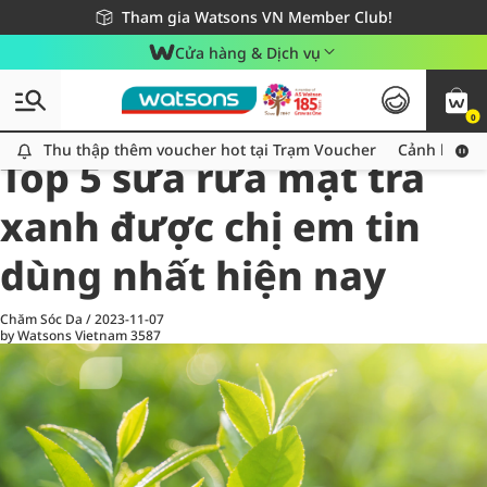
Giao hàng nhanh 24h - Áp dụng khu vực TP. Hồ Chí Minh
Miễn phí giao hàng cho đơn hàng từ 249,000Đ
Tham gia Watsons VN Member Club!
Cửa hàng & Dịch vụ
0
All
Chăm Sóc Cá Nhân
Ch
Thu thập thêm voucher hot tại Trạm Voucher
Thu thập thêm voucher hot tại Trạm Voucher
Cảnh báo An
Top 5 sữa rửa mặt trà
xanh được chị em tin
dùng nhất hiện nay
Chăm Sóc Da
/
2023-11-07
by Watsons Vietnam
3587