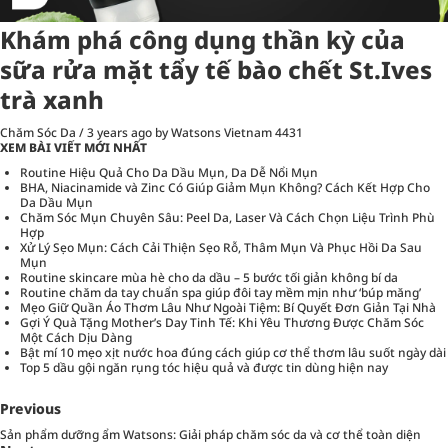
Khám phá công dụng thần kỳ của
sữa rửa mặt tẩy tế bào chết St.Ives
trà xanh
Chăm Sóc Da
/
3 years ago
by Watsons Vietnam
4431
XEM BÀI VIẾT MỚI NHẤT
Routine Hiệu Quả Cho Da Dầu Mụn, Da Dễ Nổi Mụn
BHA, Niacinamide và Zinc Có Giúp Giảm Mụn Không? Cách Kết Hợp Cho
Da Dầu Mụn
Chăm Sóc Mụn Chuyên Sâu: Peel Da, Laser Và Cách Chọn Liệu Trình Phù
Hợp
Xử Lý Sẹo Mụn: Cách Cải Thiện Sẹo Rỗ, Thâm Mụn Và Phục Hồi Da Sau
Mụn
Routine skincare mùa hè cho da dầu – 5 bước tối giản không bí da
Routine chăm da tay chuẩn spa giúp đôi tay mềm mịn như ‘búp măng’
Mẹo Giữ Quần Áo Thơm Lâu Như Ngoài Tiệm: Bí Quyết Đơn Giản Tại Nhà
Gợi Ý Quà Tặng Mother’s Day Tinh Tế: Khi Yêu Thương Được Chăm Sóc
Một Cách Dịu Dàng
Bật mí 10 mẹo xịt nước hoa đúng cách giúp cơ thể thơm lâu suốt ngày dài
Top 5 dầu gội ngăn rụng tóc hiệu quả và được tin dùng hiện nay
Previous
Sản phẩm dưỡng ẩm Watsons: Giải pháp chăm sóc da và cơ thể toàn diện