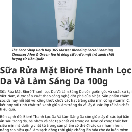
The Face Shop Herb Day 365 Master Blending Facial Foaming
Cleanser Aloe & Green Tea là dòng sữa rửa mặt trà xanh chất
lượng từ Hàn Quốc
Sữa Rửa Mặt Bioré Thanh Lọc
Da Và Làm Sáng Da 100g
Sữa Rửa Mặt Bioré Thanh Lọc Da Và Làm Sáng Da có nguồn gốc và xuất xứ tại
Việt Nam, được sản xuất theo công nghệ đột phá của Nhật. Sản phẩm
chăm
sóc da
này nổi bật với công thức chứa các hạt trắng siêu mịn cùng vitamin C,
kết hợp với tinh chất trà xanh giúp làm trắng da và lấy đi các lớp tế bào chết
hiệu quả.
Bên cạnh đó, Bioré Thanh Lọc Da Và Làm Sáng Da còn giúp lấy đi các bụi bẩn
ẩn sâu trong da, bã nhờn và các tạp chất có trong da. Nhờ có công thức bọt
siêu mịn mà dưỡng chất từ trong sản phẩm có thể đi vào da nhanh hơn,
nâng cao hiệu quả làm sạch đồng thời giúp chống lão hóa cho da luôn mềm