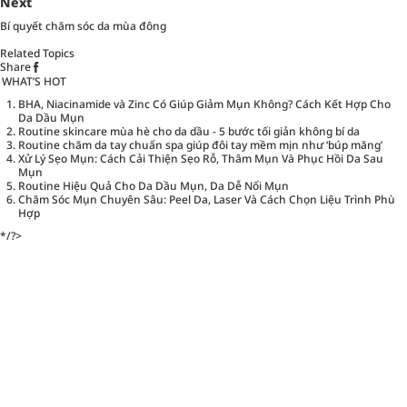
Next
Bí quyết chăm sóc da mùa đông
Related Topics
Share
WHAT’S HOT
BHA, Niacinamide và Zinc Có Giúp Giảm Mụn Không? Cách Kết Hợp Cho
Da Dầu Mụn
Routine skincare mùa hè cho da dầu - 5 bước tối giản không bí da
Routine chăm da tay chuẩn spa giúp đôi tay mềm mịn như ‘búp măng’
Xử Lý Sẹo Mụn: Cách Cải Thiện Sẹo Rỗ, Thâm Mụn Và Phục Hồi Da Sau
Mụn
Routine Hiệu Quả Cho Da Dầu Mụn, Da Dễ Nổi Mụn
Chăm Sóc Mụn Chuyên Sâu: Peel Da, Laser Và Cách Chọn Liệu Trình Phù
Hợp
*/?>