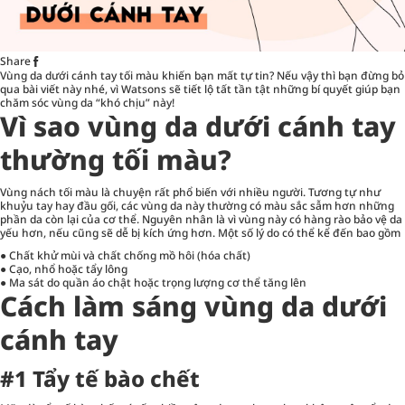
Share
Vùng da dưới cánh tay tối màu khiến bạn mất tự tin? Nếu vậy thì bạn đừng bỏ
qua bài viết này nhé, vì Watsons sẽ tiết lộ tất tần tật những bí quyết giúp bạn
chăm sóc vùng da “khó chịu” này!
Vì sao vùng da dưới cánh tay
thường tối màu?
Vùng nách tối màu là chuyện rất phổ biến với nhiều người. Tương tự như
khuỷu tay hay đầu gối, các vùng da này thường có màu sắc sẫm hơn những
phần da còn lại của cơ thể. Nguyên nhân là vì vùng này có hàng rào bảo vệ da
yếu hơn, nếu cũng sẽ dễ bị kích ứng hơn. Một số lý do có thể kể đến bao gồm
● Chất khử mùi và chất chống mồ hôi (hóa chất)
● Cạo, nhổ hoặc tẩy lông
● Ma sát do quần áo chật hoặc trọng lượng cơ thể tăng lên
Cách làm sáng vùng da dưới
cánh tay
#1 Tẩy tế bào chết