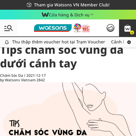
Giao hàng nhanh 24h - Áp dụng khu vực TP. Hồ Chí Minh
Miễn phí giao hàng cho đơn hàng từ 249,000Đ
Tham gia Watsons VN Member Club!
Cửa hàng & Dịch vụ
0
All
Chăm Sóc Cá Nhân
Ch
Thu thập thêm voucher hot tại Trạm Voucher
Thu thập thêm voucher hot tại Trạm Voucher
Cảnh báo An
Tips chăm sóc vùng da
dưới cánh tay
Chăm Sóc Da
/
2021-12-17
by Watsons Vietnam
2842