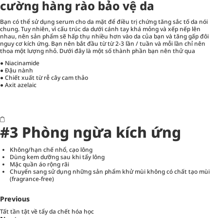
cường hàng rào bảo vệ da
Bạn có thể sử dụng serum cho da mặt để điều trị chứng tăng sắc tố da nói
chung. Tuy nhiên, vì cấu trúc da dưới cánh tay khá mỏng và xếp nếp lên
nhau, nên sản phẩm sẽ hấp thụ nhiều hơn vào da của bạn và tăng gấp đôi
nguy cơ kích ứng. Bạn nên bắt đầu từ từ 2-3 lần / tuần và mỗi lần chỉ nên
thoa một lượng nhỏ. Dưới đây là một số thành phần bạn nên thử qua
●
Niacinamide
● Đậu nành
● Chiết xuất từ rễ cây cam thảo
● Axit azelaic
#3 Phòng ngừa kích ứng
Không/hạn chế nhổ, cạo lông
Dùng kem dưỡng sau khi tẩy lông
Mặc quần áo rộng rãi
Chuyển sang sử dụng những sản phẩm khử mùi không có chất tạo mùi
(fragrance-free)
Previous
Tất tần tật về tẩy da chết hóa học