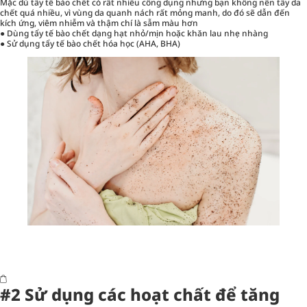
Mặc dù tẩy tế bào chết có rất nhiều công dụng nhưng bạn không nên tẩy da
chết quá nhiều, vì vùng da quanh nách rất mỏng manh, do đó sẽ dẫn đến
kích ứng, viêm nhiễm và thậm chí là sẫm màu hơn
● Dùng tẩy tế bào chết dạng hạt nhỏ/mịn hoặc khăn lau nhẹ nhàng
● Sử dụng tẩy tế bào chết hóa học (AHA, BHA)
#2 Sử dụng các hoạt chất để tăng