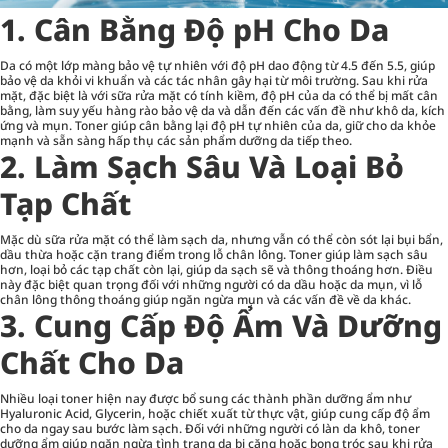
1. Cân Bằng Độ pH Cho Da
Da có một lớp màng bảo vệ tự nhiên với độ pH dao động từ 4.5 đến 5.5, giúp
bảo vệ da khỏi vi khuẩn và các tác nhân gây hại từ môi trường. Sau khi rửa
mặt, đặc biệt là với sữa rửa mặt có tính kiềm, độ pH của da có thể bị mất cân
bằng, làm suy yếu hàng rào bảo vệ da và dẫn đến các vấn đề như khô da, kích
ứng và mụn. Toner giúp cân bằng lại độ pH tự nhiên của da, giữ cho da khỏe
mạnh và sẵn sàng hấp thụ các sản phẩm dưỡng da tiếp theo.
2. Làm Sạch Sâu Và Loại Bỏ
Tạp Chất
Mặc dù sữa rửa mặt có thể làm sạch da, nhưng vẫn có thể còn sót lại bụi bẩn,
dầu thừa hoặc cặn trang điểm trong lỗ chân lông. Toner giúp làm sạch sâu
hơn, loại bỏ các tạp chất còn lại, giúp da sạch sẽ và thông thoáng hơn. Điều
này đặc biệt quan trọng đối với những người có da dầu hoặc da mụn, vì lỗ
chân lông thông thoáng giúp ngăn ngừa mụn và các vấn đề về da khác.
3. Cung Cấp Độ Ẩm Và Dưỡng
Chất Cho Da
Nhiều loại toner hiện nay được bổ sung các thành phần dưỡng ẩm như
Hyaluronic Acid, Glycerin, hoặc chiết xuất từ thực vật, giúp cung cấp độ ẩm
cho da ngay sau bước làm sạch. Đối với những người có làn da khô, toner
dưỡng ẩm giúp ngăn ngừa tình trạng da bị căng hoặc bong tróc sau khi rửa