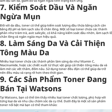
làm dịu làn da, giảm đỏ và ngăn ngừa tình trạng kích ứng.
7. Kiểm Soát Dầu Và Ngăn
Ngừa Mụn
Đối với da dầu, toner có thể giúp kiểm soát lượng dầu thừa bằng cách cân
bằng độ pH và làm sạch sâu lỗ chân lông. Một số loại toner chứa các thành
phần như tràm trà, axit salicylic, có khả năng kiểm soát dầu nhờn, làm sạch lỗ
chân lông và ngăn ngừa mụn hiệu quả.
8. Làm Sáng Da Và Cải Thiện
Tông Màu Da
Nhiều loại toner chứa các thành phần làm sáng da như Vitamin C,
Niacinamide, hoặc các chiết xuất từ thực vật giúp cải thiện tông màu da và
làm mờ các vết thâm, đốm nâu. Sử dụng toner đều đặn có thể giúp da trở
nên đều màu và rạng rỡ hơn theo thời gian.
9. Các Sản Phẩm Toner Đang
Bán Tại Watsons
Tại Watsons, bạn có thể tìm thấy nhiều loại toner chất lượng, phù hợp với
từng loại da và nhu cầu chăm sóc da cụ thể. Dưới đây là một số sản phẩm
toner nổi bật mà bạn có thể tham khảo: