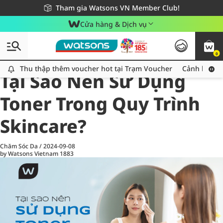
Giao hàng nhanh 24h - Áp dụng khu vực TP. Hồ Chí Minh
Miễn phí giao hàng cho đơn hàng từ 249,000Đ
Tham gia Watsons VN Member Club!
Cửa hàng & Dịch vụ
0
All
Chăm Sóc Cá Nhân
Ch
Thu thập thêm voucher hot tại Trạm Voucher
Thu thập thêm voucher hot tại Trạm Voucher
Cảnh báo An
Tại Sao Nên Sử Dụng
Toner Trong Quy Trình
Skincare?
Chăm Sóc Da
/
2024-09-08
by Watsons Vietnam
1883