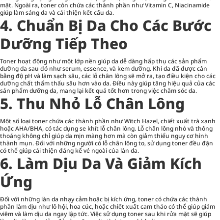
mặt. Ngoài ra, toner còn chứa các thành phần như Vitamin C, Niacinamide
giúp làm sáng da và cải thiện kết cấu da.
4. Chuẩn Bị Da Cho Các Bước
Dưỡng Tiếp Theo
Toner hoạt động như một lớp nền giúp da dễ dàng hấp thụ các sản phẩm
dưỡng da sau đó như serum, essence, và kem dưỡng. Khi da đã được cân
bằng độ pH và làm sạch sâu, các lỗ chân lông sẽ mở ra, tạo điều kiện cho các
dưỡng chất thẩm thấu sâu hơn vào da. Điều này giúp tăng hiệu quả của các
sản phẩm dưỡng da, mang lại kết quả tốt hơn trong việc chăm sóc da.
5. Thu Nhỏ Lỗ Chân Lông
Một số loại toner chứa các thành phần như Witch Hazel, chiết xuất trà xanh
hoặc AHA/BHA, có tác dụng se khít lỗ chân lông. Lỗ chân lông nhỏ và thông
thoáng không chỉ giúp da mịn màng hơn mà còn giảm thiểu nguy cơ hình
thành mụn. Đối với những người có lỗ chân lông to, sử dụng toner đều đặn
có thể giúp cải thiện đáng kể vẻ ngoài của làn da.
6. Làm Dịu Da Và Giảm Kích
Ứng
Đối với những làn da nhạy cảm hoặc bị kích ứng, toner có chứa các thành
phần làm dịu như lô hội, hoa cúc, hoặc chiết xuất cam thảo có thể giúp giảm
viêm và làm dịu da ngay lập tức. Việc sử dụng toner sau khi rửa mặt sẽ giúp