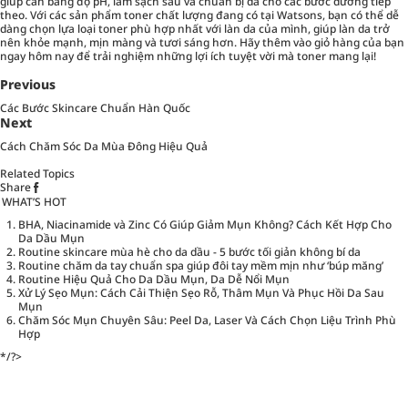
giúp cân bằng độ pH, làm sạch sâu và chuẩn bị da cho các bước dưỡng tiếp
theo. Với các sản phẩm toner chất lượng đang có tại Watsons, bạn có thể dễ
dàng chọn lựa loại toner phù hợp nhất với làn da của mình, giúp làn da trở
nên khỏe mạnh, mịn màng và tươi sáng hơn. Hãy thêm vào giỏ hàng của bạn
ngay hôm nay để trải nghiệm những lợi ích tuyệt vời mà toner mang lại!
Previous
Các Bước Skincare Chuẩn Hàn Quốc
Next
Cách Chăm Sóc Da Mùa Đông Hiệu Quả
Related Topics
Share
WHAT’S HOT
BHA, Niacinamide và Zinc Có Giúp Giảm Mụn Không? Cách Kết Hợp Cho
Da Dầu Mụn
Routine skincare mùa hè cho da dầu - 5 bước tối giản không bí da
Routine chăm da tay chuẩn spa giúp đôi tay mềm mịn như ‘búp măng’
Routine Hiệu Quả Cho Da Dầu Mụn, Da Dễ Nổi Mụn
Xử Lý Sẹo Mụn: Cách Cải Thiện Sẹo Rỗ, Thâm Mụn Và Phục Hồi Da Sau
Mụn
Chăm Sóc Mụn Chuyên Sâu: Peel Da, Laser Và Cách Chọn Liệu Trình Phù
Hợp
*/?>