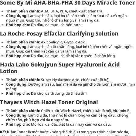
Some By Mi AHA-BHA-PHA 30 Days Miracle Toner
Thành phần chính:
AHA, BHA, PHA, chiết xuất tràm trà.
Công dụng:
Làm sạch sâu, loại bỏ tế bào chết, kiểm soát dầu và ngăn
ngừa mụn. Giúp thu nhỏ lỗ chân lông và làm sáng da.
Phù hợp cho:
Da dầu, da mụn, da hỗn hợp.
La Roche-Posay Effaclar Clarifying Solution
Thành phần chính:
Axit Salicylic, Glycolic Acid.
Công dụng:
Làm sạch sâu lỗ chân lông, loại bỏ tế bào chết và ngăn ngừa
mụn. Giúp cải thiện kết cấu da và làm sáng da.
Phù hợp cho:
Da dầu, da mụn, da dễ bị tắc nghẽn lỗ chân lông.
Hada Labo Gokujyun Super Hyaluronic Acid
Lotion
Thành phần chính:
Super Hyaluronic Acid, chiết xuất lô hội.
Công dụng:
Dưỡng ẩm sâu, làm mềm da và giữ cho da luôn ẩm mượt, mịn
màng.
Phù hợp cho:
Da khô, da thường, da thiếu ẩm.
Thayers Witch Hazel Toner Original
Thành phần chính:
Chiết xuất Witch Hazel, chiết xuất lô hội, Vitamin E.
Công dụng:
Làm dịu da, thu nhỏ lỗ chân lông và cân bằng dầu. Không
chứa cồn, phù hợp với da nhạy cảm.
Phù hợp cho:
Mọi loại da, đặc biệt là da nhạy cảm và da dầu.
Kết luận:
Toner là một bước không thể thiếu trong quy trình chăm sóc da,