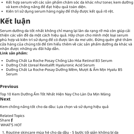
Kết hợp serum với các sản phẩm chăm sóc da khác như toner, kem dưỡng
và kem chống nắng để đạt hiệu quả toàn diện.
Kiên trì sử dụng serum hàng ngày để thấy được kết quả rõ rệt.
Kết luận
Serum dưỡng da tốt nhất không chỉ mang lại làn da rạng rỡ mà còn giúp cải
thiện các vấn đề da một cách hiệu quả. Hãy chọn cho mình một loại serum
phù hợp và kiên trì sử dụng để có được làn da mơ ước. Đừng quên ghé thăm
cửa hàng của chúng tôi để tìm hiểu thêm về các sản phẩm dưỡng da khác và
nhận được những ưu đãi hấp dẫn.
Link sản phẩm:
Dưỡng Chất La Roche Posay Chống Lão Hóa Retinol B3 Serum
Dưỡng Chất L’oreal Revitalift Hyaluronic Acid Serum
Dưỡng Chất La Roche-Posay Dưỡng Mềm, Mượt & Ẩm Mịn Hyalu B5
Serum
Previous
Top 10 Kem Dưỡng Ẩm Tốt Nhất Hiện Nay Cho Làn Da Mịn Màng
Next
Kem chống nắng tốt cho da dầu: Lựa chọn và sử dụng hiệu quả
Related Topics
Share
WHAT’S HOT
Routine skincare mùa hè cho da dầu - 5 bước tối giản không bí da