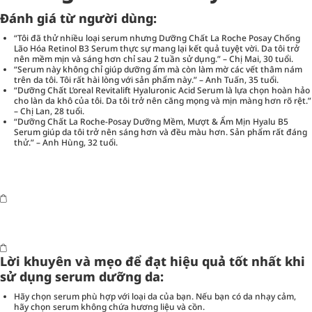
Đánh giá từ người dùng:
“Tôi đã thử nhiều loại serum nhưng Dưỡng Chất La Roche Posay Chống
Lão Hóa Retinol B3 Serum thực sự mang lại kết quả tuyệt vời. Da tôi trở
nên mềm mịn và sáng hơn chỉ sau 2 tuần sử dụng.” – Chị Mai, 30 tuổi.
“Serum này không chỉ giúp dưỡng ẩm mà còn làm mờ các vết thâm nám
trên da tôi. Tôi rất hài lòng với sản phẩm này.” – Anh Tuấn, 35 tuổi.
“Dưỡng Chất L’oreal Revitalift Hyaluronic Acid Serum là lựa chọn hoàn hảo
cho làn da khô của tôi. Da tôi trở nên căng mọng và mịn màng hơn rõ rệt.”
– Chị Lan, 28 tuổi.
“Dưỡng Chất La Roche-Posay Dưỡng Mềm, Mượt & Ẩm Mịn Hyalu B5
Serum giúp da tôi trở nên sáng hơn và đều màu hơn. Sản phẩm rất đáng
thử.” – Anh Hùng, 32 tuổi.
Lời khuyên và mẹo để đạt hiệu quả tốt nhất khi
sử dụng serum dưỡng da:
Hãy chọn serum phù hợp với loại da của bạn. Nếu bạn có da nhạy cảm,
hãy chọn serum không chứa hương liệu và cồn.