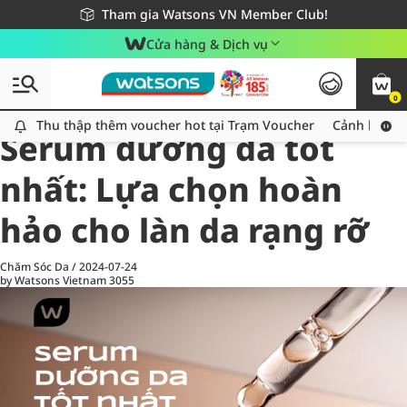
Giao hàng nhanh 24h - Áp dụng khu vực TP. Hồ Chí Minh
Miễn phí giao hàng cho đơn hàng từ 249,000Đ
Tham gia Watsons VN Member Club!
Cửa hàng & Dịch vụ
0
All
Chăm Sóc Cá Nhân
Ch
Thu thập thêm voucher hot tại Trạm Voucher
Thu thập thêm voucher hot tại Trạm Voucher
Cảnh báo An
Serum dưỡng da tốt
nhất: Lựa chọn hoàn
hảo cho làn da rạng rỡ
Chăm Sóc Da
/
2024-07-24
by Watsons Vietnam
3055