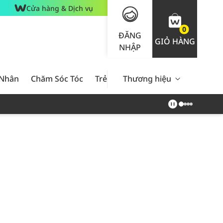
Cửa hàng & Dịch vụ
0
ĐĂNG
GIỎ HÀNG
NHẬP
 Nhân
Chăm Sóc Tóc
Trẻ Em
Thương hiệu
Nam Giới
Chăm Sóc 