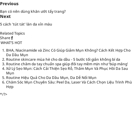
Previous
Bạn có nên dùng khăn ướt tẩy trang?
Next
5 cách 'tút tát' làn da xỉn màu
Related Topics
Share
WHAT’S HOT
BHA, Niacinamide và Zinc Có Giúp Giảm Mụn Không? Cách Kết Hợp Cho
Da Dầu Mụn
Routine skincare mùa hè cho da dầu - 5 bước tối giản không bí da
Routine chăm da tay chuẩn spa giúp đôi tay mềm mịn như ‘búp măng’
Xử Lý Sẹo Mụn: Cách Cải Thiện Sẹo Rỗ, Thâm Mụn Và Phục Hồi Da Sau
Mụn
Routine Hiệu Quả Cho Da Dầu Mụn, Da Dễ Nổi Mụn
Chăm Sóc Mụn Chuyên Sâu: Peel Da, Laser Và Cách Chọn Liệu Trình Phù
Hợp
*/?>