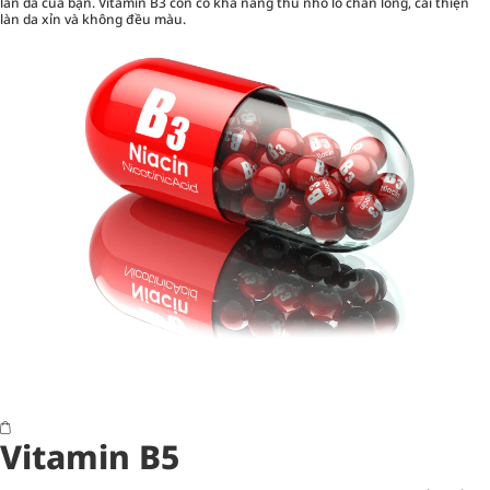
làn da của bạn. Vitamin B3 còn có khả năng thu nhỏ lỗ chân lông, cải thiện
làn da xỉn và không đều màu.
Vitamin B5