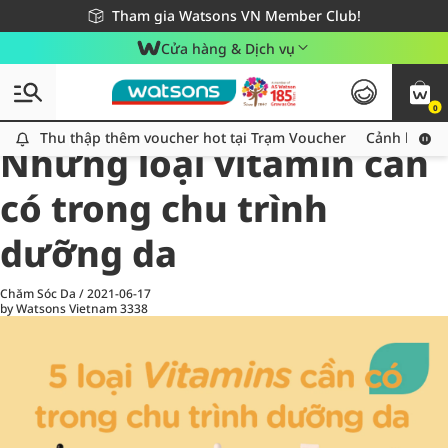
Giao hàng nhanh 24h - Áp dụng khu vực TP. Hồ Chí Minh
Miễn phí giao hàng cho đơn hàng từ 249,000Đ
Tham gia Watsons VN Member Club!
Cửa hàng & Dịch vụ
0
All
Chăm Sóc Cá Nhân
Ch
Thu thập thêm voucher hot tại Trạm Voucher
Thu thập thêm voucher hot tại Trạm Voucher
Cảnh báo An
Những loại vitamin cần
có trong chu trình
dưỡng da
Chăm Sóc Da
/
2021-06-17
by Watsons Vietnam
3338