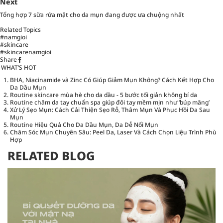
Next
Tổng hợp 7 sữa rửa mặt cho da mụn đang được ưa chuộng nhất
Related Topics
#namgioi
#skincare
#skincarenamgioi
Share
WHAT’S HOT
BHA, Niacinamide và Zinc Có Giúp Giảm Mụn Không? Cách Kết Hợp Cho
Da Dầu Mụn
Routine skincare mùa hè cho da dầu - 5 bước tối giản không bí da
Routine chăm da tay chuẩn spa giúp đôi tay mềm mịn như ‘búp măng’
Xử Lý Sẹo Mụn: Cách Cải Thiện Sẹo Rỗ, Thâm Mụn Và Phục Hồi Da Sau
Mụn
Routine Hiệu Quả Cho Da Dầu Mụn, Da Dễ Nổi Mụn
Chăm Sóc Mụn Chuyên Sâu: Peel Da, Laser Và Cách Chọn Liệu Trình Phù
Hợp
RELATED BLOG