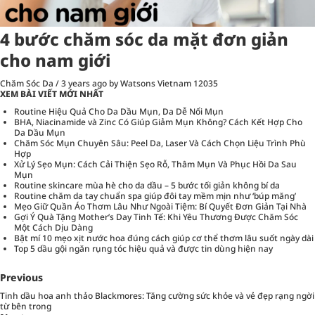
4 bước chăm sóc da mặt đơn giản
cho nam giới
Chăm Sóc Da
/
3 years ago
by Watsons Vietnam
12035
XEM BÀI VIẾT MỚI NHẤT
Routine Hiệu Quả Cho Da Dầu Mụn, Da Dễ Nổi Mụn
BHA, Niacinamide và Zinc Có Giúp Giảm Mụn Không? Cách Kết Hợp Cho
Da Dầu Mụn
Chăm Sóc Mụn Chuyên Sâu: Peel Da, Laser Và Cách Chọn Liệu Trình Phù
Hợp
Xử Lý Sẹo Mụn: Cách Cải Thiện Sẹo Rỗ, Thâm Mụn Và Phục Hồi Da Sau
Mụn
Routine skincare mùa hè cho da dầu – 5 bước tối giản không bí da
Routine chăm da tay chuẩn spa giúp đôi tay mềm mịn như ‘búp măng’
Mẹo Giữ Quần Áo Thơm Lâu Như Ngoài Tiệm: Bí Quyết Đơn Giản Tại Nhà
Gợi Ý Quà Tặng Mother’s Day Tinh Tế: Khi Yêu Thương Được Chăm Sóc
Một Cách Dịu Dàng
Bật mí 10 mẹo xịt nước hoa đúng cách giúp cơ thể thơm lâu suốt ngày dài
Top 5 dầu gội ngăn rụng tóc hiệu quả và được tin dùng hiện nay
Previous
Tinh dầu hoa anh thảo Blackmores: Tăng cường sức khỏe và vẻ đẹp rạng ngời
từ bên trong