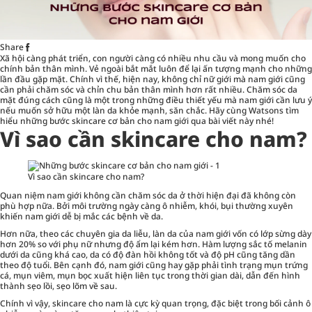
Share
Xã hội càng phát triển, con người càng có nhiều nhu cầu và mong muốn cho
chính bản thân mình. Vẻ ngoài bắt mắt luôn để lại ấn tượng mạnh cho những
lần đầu gặp mặt. Chính vì thế, hiện nay, không chỉ nữ giới mà nam giới cũng
cần phải chăm sóc và chỉn chu bản thân mình hơn rất nhiều. Chăm sóc da
mặt đúng cách cũng là một trong những điều thiết yếu mà nam giới cần lưu ý
nếu muốn sở hữu một làn da khỏe mạnh, săn chắc. Hãy cùng Watsons tìm
hiểu
những bước skincare cơ bản cho nam giới
qua bài viết này nhé!
Vì sao cần skincare cho nam?
Vì sao cần skincare cho nam?
Quan niệm nam giới không cần chăm sóc da ở thời hiện đại đã không còn
phù hợp nữa. Bởi môi trường ngày càng ô nhiễm, khói, bụi thường xuyên
khiến nam giới dễ bị mắc các bệnh về da.
Hơn nữa, theo các chuyên gia da liễu, làn da của nam giới vốn có lớp sừng dày
hơn 20% so với phụ nữ nhưng độ ẩm lại kém hơn. Hàm lượng sắc tố melanin
dưới da cũng khá cao, da có độ đàn hồi không tốt và độ pH cũng tăng dần
theo độ tuổi. Bên cạnh đó, nam giới cũng hay gặp phải tình trạng mụn trứng
cá, mụn viêm, mụn bọc xuất hiện liên tục trong thời gian dài, dẫn đến hình
thành sẹo lồi, sẹo lõm về sau.
Chính vì vậy, skincare cho nam là cực kỳ quan trọng, đặc biệt trong bối cảnh ô