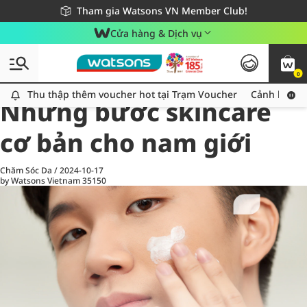
Giao hàng nhanh 24h - Áp dụng khu vực TP. Hồ Chí Minh
Miễn phí giao hàng cho đơn hàng từ 249,000Đ
Tham gia Watsons VN Member Club!
Cửa hàng & Dịch vụ
0
All
Chăm Sóc Cá Nhân
Ch
Thu thập thêm voucher hot tại Trạm Voucher
Thu thập thêm voucher hot tại Trạm Voucher
Cảnh báo An
Những bước skincare
cơ bản cho nam giới
Chăm Sóc Da
/
2024-10-17
by Watsons Vietnam
35150