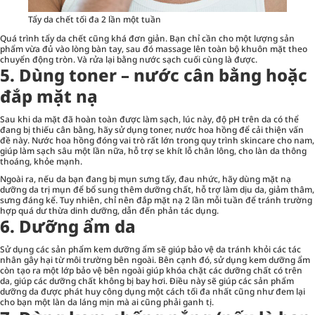
Tẩy da chết tối đa 2 lần một tuần
Quá trình tẩy da chết cũng khá đơn giản. Bạn chỉ cần cho một lượng sản
phẩm vừa đủ vào lòng bàn tay, sau đó massage lên toàn bộ khuôn mặt theo
chuyển động tròn. Và rửa lại bằng nước sạch cuối cùng là được.
5. Dùng toner – nước cân bằng hoặc
đắp mặt nạ
Sau khi da mặt đã hoàn toàn được làm sạch, lúc này, độ pH trên da có thể
đang bị thiếu cân bằng, hãy sử dụng toner, nước hoa hồng để cải thiện vấn
đề này. Nước hoa hồng đóng vai trò rất lớn trong quy trình skincare cho nam,
giúp làm sạch sâu một lần nữa, hỗ trợ se khít lỗ chân lông, cho làn da thông
thoáng, khỏe mạnh.
Ngoài ra, nếu da bạn đang bị mụn sưng tấy, đau nhức, hãy dùng mặt nạ
dưỡng da trị mụn để bổ sung thêm dưỡng chất, hỗ trợ làm dịu da, giảm thâm,
sưng đáng kể. Tuy nhiên, chỉ nên đắp mặt nạ 2 lần mỗi tuần để tránh trường
hợp quá dư thừa dinh dưỡng, dẫn đến phản tác dụng.
6. Dưỡng ẩm da
Sử dụng các sản phẩm kem dưỡng ẩm sẽ giúp bảo vệ da tránh khỏi các tác
nhân gây hại từ môi trường bên ngoài. Bên cạnh đó, sử dụng kem dưỡng ẩm
còn tạo ra một lớp bảo vệ bên ngoài giúp khóa chặt các dưỡng chất có trên
da, giúp các dưỡng chất không bị bay hơi. Điều này sẽ giúp các sản phẩm
dưỡng da được phát huy công dụng một cách tối đa nhất cũng như đem lại
cho bạn một làn da láng mịn mà ai cũng phải ganh tị.