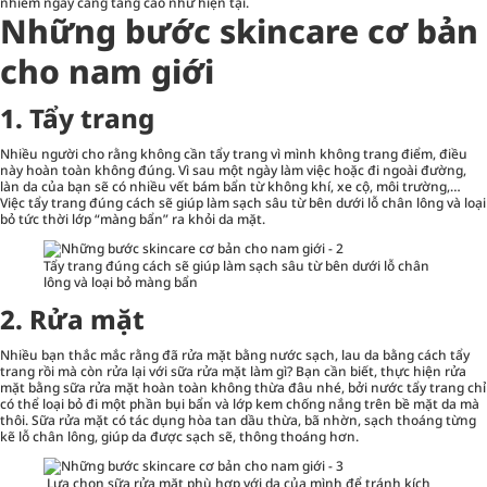
nhiễm ngày càng tăng cao như hiện tại.
Những bước skincare cơ bản
cho nam giới
1. Tẩy trang
Nhiều người cho rằng không cần tẩy trang vì mình không trang điểm, điều
này hoàn toàn không đúng. Vì sau một ngày làm việc hoặc đi ngoài đường,
làn da của bạn sẽ có nhiều vết bám bẩn từ không khí, xe cộ, môi trường,…
Việc tẩy trang đúng cách sẽ giúp làm sạch sâu từ bên dưới lỗ chân lông và loại
bỏ tức thời lớp “màng bẩn” ra khỏi da mặt.
Tẩy trang đúng cách sẽ giúp làm sạch sâu từ bên dưới lỗ chân
lông và loại bỏ màng bẩn
2. Rửa mặt
Nhiều bạn thắc mắc rằng đã rửa mặt bằng nước sạch, lau da bằng cách tẩy
trang rồi mà còn rửa lại với sữa rửa mặt làm gì? Bạn cần biết, thực hiện rửa
mặt bằng
sữa rửa mặt
hoàn toàn không thừa đâu nhé, bởi nước tẩy trang chỉ
có thể loại bỏ đi một phần bụi bẩn và lớp kem chống nắng trên bề mặt da mà
thôi. Sữa rửa mặt có tác dụng hòa tan dầu thừa, bã nhờn, sạch thoáng từng
kẽ lỗ chân lông, giúp da được sạch sẽ, thông thoáng hơn.
Lựa chọn sữa rửa mặt phù hợp với da của mình để tránh kích