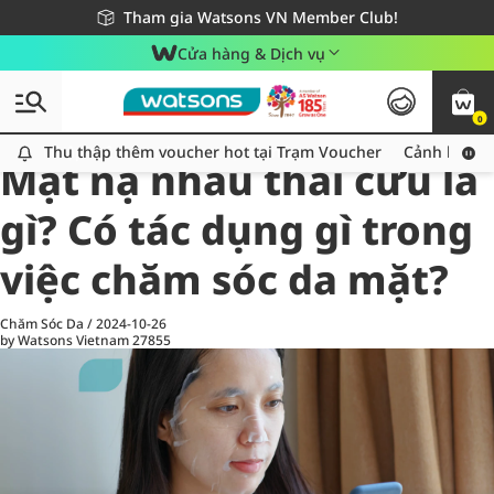
Giao hàng nhanh 24h - Áp dụng khu vực TP. Hồ Chí Minh
Miễn phí giao hàng cho đơn hàng từ 249,000Đ
Tham gia Watsons VN Member Club!
Cửa hàng & Dịch vụ
0
All
Chăm Sóc Cá Nhân
Ch
Thu thập thêm voucher hot tại Trạm Voucher
Thu thập thêm voucher hot tại Trạm Voucher
Cảnh báo An
Mặt nạ nhau thai cừu là
gì? Có tác dụng gì trong
việc chăm sóc da mặt?
Chăm Sóc Da
/
2024-10-26
by Watsons Vietnam
27855