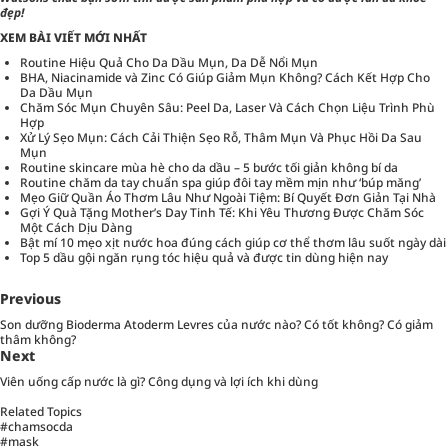
đẹp!
XEM BÀI VIẾT MỚI NHẤT
Routine Hiệu Quả Cho Da Dầu Mụn, Da Dễ Nổi Mụn
BHA, Niacinamide và Zinc Có Giúp Giảm Mụn Không? Cách Kết Hợp Cho
Da Dầu Mụn
Chăm Sóc Mụn Chuyên Sâu: Peel Da, Laser Và Cách Chọn Liệu Trình Phù
Hợp
Xử Lý Sẹo Mụn: Cách Cải Thiện Sẹo Rỗ, Thâm Mụn Và Phục Hồi Da Sau
Mụn
Routine skincare mùa hè cho da dầu – 5 bước tối giản không bí da
Routine chăm da tay chuẩn spa giúp đôi tay mềm mịn như ‘búp măng’
Mẹo Giữ Quần Áo Thơm Lâu Như Ngoài Tiệm: Bí Quyết Đơn Giản Tại Nhà
Gợi Ý Quà Tặng Mother’s Day Tinh Tế: Khi Yêu Thương Được Chăm Sóc
Một Cách Dịu Dàng
Bật mí 10 mẹo xịt nước hoa đúng cách giúp cơ thể thơm lâu suốt ngày dài
Top 5 dầu gội ngăn rụng tóc hiệu quả và được tin dùng hiện nay
Previous
Son dưỡng Bioderma Atoderm Levres của nước nào? Có tốt không? Có giảm
thâm không?
Next
Viên uống cấp nước là gì? Công dụng và lợi ích khi dùng
Related Topics
#chamsocda
#mask