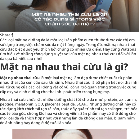
Share
Các loại mặt nạ dưỡng da
là một loại sản phẩm quen thuộc được các chị em
sử dụng trong việc chăm sóc da mặt hàng ngày. Trong đó, mặt nạ nhau thai
cừu đặc biệt được yêu thích bởi chúng có nhiều ưu điểm. Hãy cùng Watsons
tìm hiểu về những công dụng tuyệt vời của mặt nạ nhau thai cừu đối với làn
da qua bài viết sau nhé!
Mặt nạ nhau thai cừu là gì?
Mặt nạ nhau thai cừu
là một loại mặt nạ làm đẹp được chiết xuất từ phần
nhau thai của con cừu sau khi sinh. Nhau thai cừu là bộ phận kết nối thai nhi
với tử cung của các loài động vật có vú, có vai trò quan trọng trong việc cung
cấp oxy và dinh dưỡng cho thai nhi phát triển trong bụng mẹ.
Nhau thai cừu chứa rất nhiều dưỡng chất tốt cho da như: protein, axit amin,
peptide, melatonin, SOD, placenta peptide, SCAF… Những dưỡng chất này có
tác dụng kích thích tái tạo tế bào, thúc đẩy quá trình tái tạo collagen, trẻ hóa
các tế bào gốc, chống lão hóa và chống viêm. Sản phẩm này có thể dùng cho
mọi loại da và thích hợp nhất với những làn da không đều màu, bị sạm nám
do ánh nắng hay đang ở độ tuổi lão hóa.