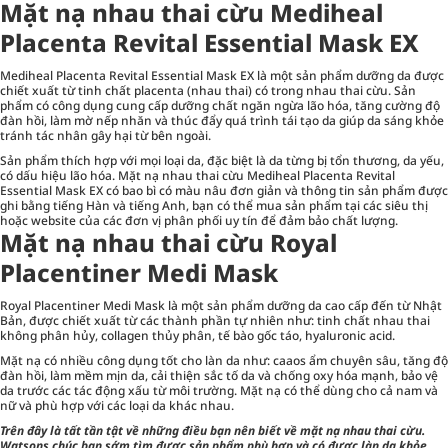
Mặt nạ nhau thai cừu Mediheal
Placenta Revital Essential Mask EX
Mediheal Placenta Revital Essential Mask EX là một sản phẩm dưỡng da được
chiết xuất từ tinh chất placenta (nhau thai) có trong nhau thai cừu. Sản
phẩm có công dụng cung cấp dưỡng chất ngăn ngừa lão hóa, tăng cường độ
đàn hồi, làm mờ nếp nhăn và thúc đẩy quá trình tái tạo da giúp da sáng khỏe
tránh tác nhân gây hại từ bên ngoài.
Sản phẩm thích hợp với mọi loại da, đặc biệt là da từng bị tổn thương, da yếu,
có dấu hiệu lão hóa. Mặt nạ nhau thai cừu Mediheal Placenta Revital
Essential Mask EX có bao bì có màu nâu đơn giản và thông tin sản phẩm được
ghi bằng tiếng Hàn và tiếng Anh, bạn có thể mua sản phẩm tại các siêu thị
hoặc website của các đơn vị phân phối uy tín để đảm bảo chất lượng.
Mặt nạ nhau thai cừu Royal
Placentiner Medi Mask
Royal Placentiner Medi Mask là một sản phẩm dưỡng da cao cấp đến từ Nhật
Bản, được chiết xuất từ các thành phần tự nhiên như: tinh chất nhau thai
không phân hủy, collagen thủy phân, tế bào gốc táo, hyaluronic acid.
Mặt nạ có nhiều công dụng tốt cho làn da như: caaos ẩm chuyên sâu, tăng độ
đàn hồi, làm mềm mịn da, cải thiện sắc tố da và chống oxy hóa mạnh, bảo vệ
da trước các tác động xấu từ môi trường. Mặt nạ có thể dùng cho cả nam và
nữ và phù hợp với các loại da khác nhau.
Trên đây là tất tần tật về những điều bạn nên biết về mặt nạ nhau thai cừu.
Watsons
chúc bạn sớm tìm được sản phẩm phù hợp và có được làn da khỏe