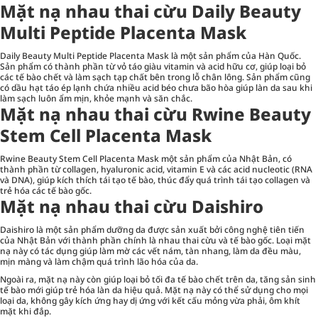
Mặt nạ nhau thai cừu Daily Beauty
Multi Peptide Placenta Mask
Daily Beauty Multi Peptide Placenta Mask là một sản phẩm của Hàn Quốc.
Sản phẩm có thành phần từ vỏ táo giàu vitamin và acid hữu cơ, giúp loại bỏ
các tế bào chết và làm sạch tạp chất bên trong lỗ chân lông. Sản phẩm cũng
có dầu hạt táo ép lạnh chứa nhiều acid béo chưa bão hòa giúp làn da sau khi
làm sạch luôn ẩm mịn, khỏe mạnh và săn chắc.
Mặt nạ nhau thai cừu Rwine Beauty
Stem Cell Placenta Mask
Rwine Beauty Stem Cell Placenta Mask một sản phẩm của Nhật Bản, có
thành phần từ collagen, hyaluronic acid, vitamin E và các acid nucleotic (RNA
và DNA), giúp kích thích tái tạo tế bào, thúc đẩy quá trình tái tạo collagen và
trẻ hóa các tế bào gốc.
Mặt nạ nhau thai cừu Daishiro
Daishiro là một sản phẩm dưỡng da được sản xuất bởi công nghệ tiên tiến
của Nhật Bản với thành phần chính là nhau thai cừu và tế bào gốc. Loại mặt
nạ này có tác dụng giúp làm mờ các vết nám, tàn nhang, làm da đều màu,
mịn màng và làm chậm quá trình lão hóa của da.
Ngoài ra, mặt nạ này còn giúp loại bỏ tối đa tế bào chết trên da, tăng sản sinh
tế bào mới giúp trẻ hóa làn da hiệu quả. Mặt nạ này có thể sử dụng cho mọi
loại da, không gây kích ứng hay dị ứng với kết cấu mỏng vừa phải, ôm khít
mặt khi đắp.