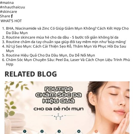
#matna
#nhauthaicuu
#skincare
Share
WHAT’S HOT
BHA, Niacinamide và Zinc Có Giúp Giảm Mụn Không? Cách Kết Hợp Cho
Da Dầu Mụn
Routine skincare mùa hè cho da dầu - 5 bước tối giản không bí da
Routine chăm da tay chuẩn spa giúp đôi tay mềm mịn như ‘búp măng’
Xử Lý Sẹo Mụn: Cách Cải Thiện Sẹo Rỗ, Thâm Mụn Và Phục Hồi Da Sau
Mụn
Routine Hiệu Quả Cho Da Dầu Mụn, Da Dễ Nổi Mụn
Chăm Sóc Mụn Chuyên Sâu: Peel Da, Laser Và Cách Chọn Liệu Trình Phù
Hợp
RELATED BLOG