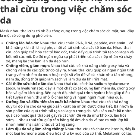
thai cừu trong việc chăm sóc
da
Mask nhau thai cừu có nhiều công dụng trong việc chăm sóc da mặt, sau đây
là một số công dụng phổ biến:
Chống lão hóa da:
Nhau thai cừu chứa RNA, DNA, peptide, axit amin… có
khả năng kích thích sự phục hồi và tái sinh của các tế bào da. Nhau thai
cừu còn giúp trẻ hóa các tế bào gốc, thúc đẩy quá trình tái tạo collagen và
kết nối các mô. Do đó ngăn ngừa sự phát triển của các nếp nhăn và chảy
xệ, mang lại cho bạn làn da đẹp hơn.
Chống viêm, giảm mụn:
Nhau thai cừu có khả năng chống oxy hóa và
chống viêm do các gốc tự do gây ra. Nhau thai cừu giúp da ngăn ngừa tình
trạng viêm nhiễm do mụn hoặc một số vấn đề về da khác như tàn nhang,
nám da, đồng thời giúp làm sạch và làm dịu da khi rửa mặt.
Cải thiện sức khỏe làn da:
Nhau thai cừu có chứa sodium hyaluronate
(sodium hyaluronate), đây là một chất có tác dụng làm mềm da, chống oxy
hóa và giảm kích ứng. Bên cạnh đó, nhờ quá trình hydrat hóa giúp điều
tiết tuyến nhờn, thu nhỏ lỗ chân lông và ngăn ngừa mụn hiệu quả.
Dưỡng ẩm và điều tiết sản xuất bã nhờn:
Nhau thai cừu có khả năng
duy trì độ ẩm cho da và giúp sản xuất bã nhờn được điều tiết. Bã nhờn là
sản phẩm của quá trình tái tạo collagen trong da. Nếu sản xuất bã nhờn
quá cao hoặc quá thấp sẽ gây ra các vấn đề về da như khô xơ, lão hóa
sớm,… Nhau thai cừu giúp cân bằng độ ẩm cho da và tạo ra một lớp bã
nhờn mềm mại, săn chắc và trắng sáng.
Làm dịu da và giảm căng thẳng:
Nhau thai cừu có chứa melatonin, đây là
một loại hormone giúp điều hòa chu kỳ ngủ của cơ thể. Melatonin có tác