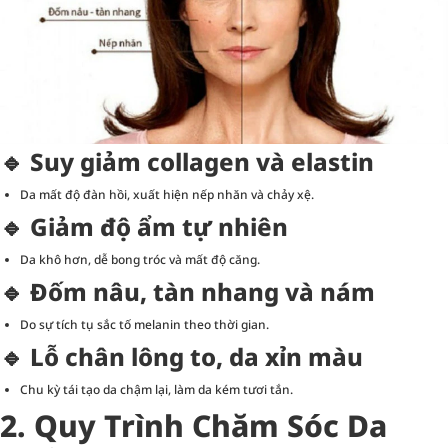
🔹 Suy giảm collagen và elastin
Da mất độ đàn hồi, xuất hiện nếp nhăn và chảy xệ.
🔹 Giảm độ ẩm tự nhiên
Da khô hơn, dễ bong tróc và mất độ căng.
🔹 Đốm nâu, tàn nhang và nám
Do sự tích tụ sắc tố melanin theo thời gian.
🔹 Lỗ chân lông to, da xỉn màu
Chu kỳ tái tạo da chậm lại, làm da kém tươi tắn.
2. Quy Trình Chăm Sóc Da