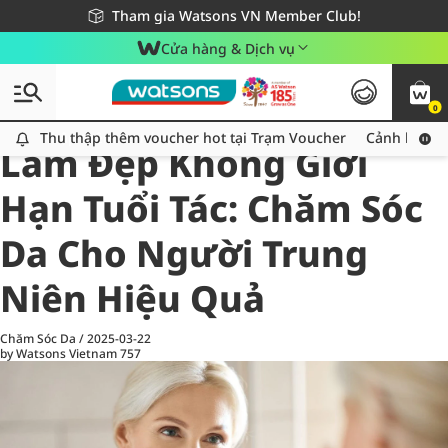
Giao hàng nhanh 24h - Áp dụng khu vực TP. Hồ Chí Minh
Miễn phí giao hàng cho đơn hàng từ 249,000Đ
Tham gia Watsons VN Member Club!
Cửa hàng & Dịch vụ
0
All
Chăm Sóc Cá Nhân
Ch
Thu thập thêm voucher hot tại Trạm Voucher
Thu thập thêm voucher hot tại Trạm Voucher
Cảnh báo An
Làm Đẹp Không Giới
Hạn Tuổi Tác: Chăm Sóc
Da Cho Người Trung
Niên Hiệu Quả
Chăm Sóc Da
/
2025-03-22
by Watsons Vietnam
757