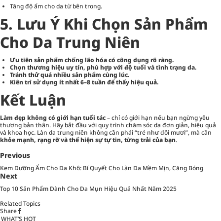
Tăng độ ẩm cho da từ bên trong.
5. Lưu Ý Khi Chọn Sản Phẩm
Cho Da Trung Niên
Ưu tiên sản phẩm chống lão hóa có công dụng rõ ràng.
Chọn thương hiệu uy tín, phù hợp với độ tuổi và tình trạng da.
Tránh thử quá nhiều sản phẩm cùng lúc.
Kiên trì sử dụng ít nhất 6–8 tuần để thấy hiệu quả.
Kết Luận
Làm đẹp không có giới hạn tuổi tác
– chỉ có giới hạn nếu bạn ngừng yêu
thương bản thân. Hãy bắt đầu với quy trình chăm sóc da đơn giản, hiệu quả
và khoa học. Làn da trung niên không cần phải “trẻ như đôi mươi”, mà cần
khỏe mạnh, rạng rỡ và thể hiện sự tự tin, từng trải của bạn
.
Previous
Kem Dưỡng Ẩm Cho Da Khô: Bí Quyết Cho Làn Da Mềm Mịn, Căng Bóng
Next
Top 10 Sản Phẩm Dành Cho Da Mụn Hiệu Quả Nhất Năm 2025
Related Topics
Share
WHAT’S HOT