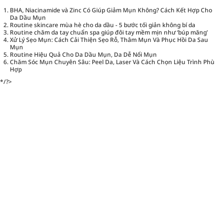
BHA, Niacinamide và Zinc Có Giúp Giảm Mụn Không? Cách Kết Hợp Cho
Da Dầu Mụn
Routine skincare mùa hè cho da dầu - 5 bước tối giản không bí da
Routine chăm da tay chuẩn spa giúp đôi tay mềm mịn như ‘búp măng’
Xử Lý Sẹo Mụn: Cách Cải Thiện Sẹo Rỗ, Thâm Mụn Và Phục Hồi Da Sau
Mụn
Routine Hiệu Quả Cho Da Dầu Mụn, Da Dễ Nổi Mụn
Chăm Sóc Mụn Chuyên Sâu: Peel Da, Laser Và Cách Chọn Liệu Trình Phù
Hợp
*/?>