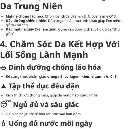
Da Trung Niên
Mặt nạ chống lão hóa:
Chọn loại chứa vitamin E, A, coenzyme Q10.
Dầu dưỡng thiên nhiên:
Dầu argan, dầu hoa anh thảo giúp làm mềm,
giảm khô sần.
Đắp mặt nạ giấy 2–3 lần/tuần:
Cung cấp dưỡng chất và giúp da “thư
giãn”.
4. Chăm Sóc Da Kết Hợp Với
Lối Sống Lành Mạnh
🥗 Dinh dưỡng chống lão hóa
Bổ sung thực phẩm giàu
omega-3, collagen, kẽm, vitamin A, C, E
.
🧘 Tập thể dục đều đặn
Kích thích lưu thông máu, giúp da hồng hào, căng khỏe.
😴 Ngủ đủ và sâu giấc
Giúp da phục hồi tế bào tốt hơn vào ban đêm.
💧 Uống đủ nước mỗi ngày