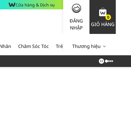
Cửa hàng & Dịch vụ
0
ĐĂNG
GIỎ HÀNG
NHẬP
 Nhân
Chăm Sóc Tóc
Trẻ Em
Thương hiệu
Nam Giới
Chăm Sóc 