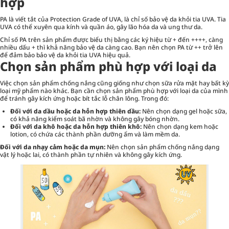
hợp
PA là viết tắt của Protection Grade of UVA, là chỉ số bảo vệ da khỏi tia UVA. Tia
UVA có thể xuyên qua kính và quần áo, gây lão hóa da và ung thư da.
Chỉ số PA trên sản phẩm được biểu thị bằng các ký hiệu từ + đến ++++, càng
nhiều dấu + thì khả năng bảo vệ da càng cao. Bạn nên chọn PA từ ++ trở lên
để đảm bảo bảo vệ da khỏi tia UVA hiệu quả.
Chọn sản phẩm phù hợp với loại da
Việc chọn sản phẩm chống nắng cũng giống như chọn
sữa rửa mặt
hay bất kỳ
loại mỹ phẩm nào khác. Bạn cần chọn sản phẩm phù hợp với loại da của mình
để tránh gây kích ứng hoặc bít tắc lỗ chân lông. Trong đó:
Đối với da dầu hoặc da hỗn hợp thiên dầu:
Nên chọn dạng gel hoặc sữa,
có khả năng kiểm soát bã nhờn và không gây bóng nhờn.
Đối với da khô hoặc da hỗn hợp thiên khô:
Nên chọn dạng kem hoặc
lotion, có chứa các thành phần dưỡng ẩm và làm mềm da.
Đối với da nhạy cảm hoặc da mụn:
Nên chọn sản phẩm chống nắng dạng
vật lý hoặc lai, có thành phần tự nhiên và không gây kích ứng.