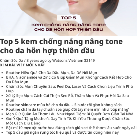
Top 5 kem chống nắng nâng tone
cho da hỗn hợp thiên dầu
Chăm Sóc Da
/
3 years ago
by Watsons Vietnam
32149
XEM BÀI VIẾT MỚI NHẤT
Routine Hiệu Quả Cho Da Dầu Mụn, Da Dễ Nổi Mụn
BHA, Niacinamide và Zinc Có Giúp Giảm Mụn Không? Cách Kết Hợp Cho
Da Dầu Mụn
Chăm Sóc Mụn Chuyên Sâu: Peel Da, Laser Và Cách Chọn Liệu Trình Phù
Hợp
Xử Lý Sẹo Mụn: Cách Cải Thiện Sẹo Rỗ, Thâm Mụn Và Phục Hồi Da Sau
Mụn
Routine skincare mùa hè cho da dầu – 5 bước tối giản không bí da
Routine chăm da tay chuẩn spa giúp đôi tay mềm mịn như ‘búp măng’
Mẹo Giữ Quần Áo Thơm Lâu Như Ngoài Tiệm: Bí Quyết Đơn Giản Tại Nhà
Gợi Ý Quà Tặng Mother’s Day Tinh Tế: Khi Yêu Thương Được Chăm Sóc
Một Cách Dịu Dàng
Bật mí 10 mẹo xịt nước hoa đúng cách giúp cơ thể thơm lâu suốt ngày dài
Top 5 dầu gội ngăn rụng tóc hiệu quả và được tin dùng hiện nay