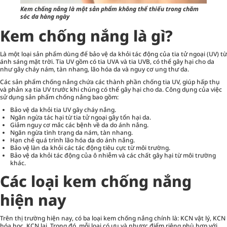
Kem chống nắng là một sản phẩm không thể thiếu trong chăm
sóc da hàng ngày
Kem chống nắng là gì?
Là một loại sản phẩm dùng để bảo vệ da khỏi tác động của tia tử ngoại (UV) từ
ánh sáng mặt trời. Tia UV gồm có tia UVA và tia UVB, có thể gây hại cho da
như gây cháy nám, tàn nhang, lão hóa da và nguy cơ ung thư da.
Các sản phẩm chống nắng
chứa các thành phần chống tia UV, giúp hấp thụ
và phản xạ tia UV trước khi chúng có thể gây hại cho da. Công dụng của việc
sử dụng sản phẩm chống nắng bao gồm:
Bảo vệ da khỏi tia UV gây cháy nắng.
Ngăn ngừa tác hại từ tia tử ngoại gây tổn hại da.
Giảm nguy cơ mắc các bệnh về da do ánh nắng.
Ngăn ngừa tình trạng da nám, tàn nhang.
Hạn chế quá trình lão hóa da do ánh nắng.
Bảo vệ làn da khỏi các tác động tiêu cực từ môi trường.
Bảo vệ da khỏi tác động của ô nhiễm và các chất gây hại từ môi trường
khác.
Các loại kem chống nắng
hiện nay
Trên thị trường hiện nay, có ba loại kem chống nắng chính là: KCN vật lý, KCN
hóa học, KCN lai. Trong đó, mỗi loại có ưu và nhược điểm riêng phù hợp với