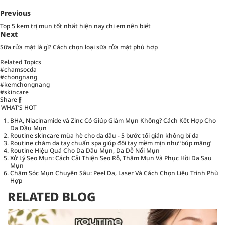
Previous
Top 5 kem trị mụn tốt nhất hiện nay chị em nên biết
Next
Sữa rửa mặt là gì? Cách chọn loại sữa rửa mặt phù hợp
Related Topics
#chamsocda
#chongnang
#kemchongnang
#skincare
Share
WHAT’S HOT
BHA, Niacinamide và Zinc Có Giúp Giảm Mụn Không? Cách Kết Hợp Cho
Da Dầu Mụn
Routine skincare mùa hè cho da dầu - 5 bước tối giản không bí da
Routine chăm da tay chuẩn spa giúp đôi tay mềm mịn như ‘búp măng’
Routine Hiệu Quả Cho Da Dầu Mụn, Da Dễ Nổi Mụn
Xử Lý Sẹo Mụn: Cách Cải Thiện Sẹo Rỗ, Thâm Mụn Và Phục Hồi Da Sau
Mụn
Chăm Sóc Mụn Chuyên Sâu: Peel Da, Laser Và Cách Chọn Liệu Trình Phù
Hợp
RELATED BLOG