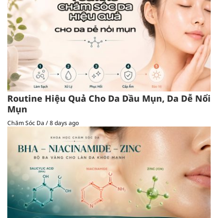
Routine Hiệu Quả Cho Da Dầu Mụn, Da Dễ Nổi
Mụn
Chăm Sóc Da
/
8 days ago