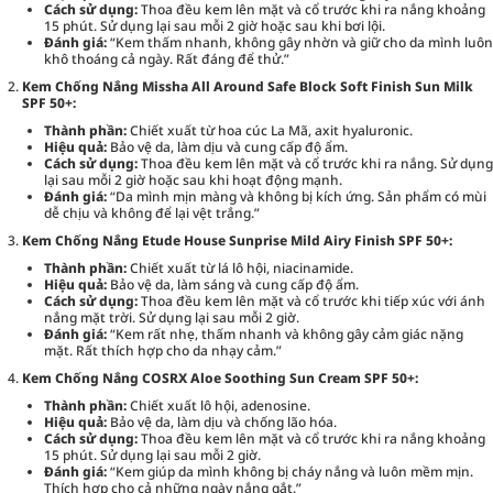
Cách sử dụng:
Thoa đều kem lên mặt và cổ trước khi ra nắng khoảng
15 phút. Sử dụng lại sau mỗi 2 giờ hoặc sau khi bơi lội.
Đánh giá:
“Kem thấm nhanh, không gây nhờn và giữ cho da mình luôn
khô thoáng cả ngày. Rất đáng để thử.”
Kem Chống Nắng Missha All Around Safe Block Soft Finish Sun Milk
SPF 50+:
Thành phần:
Chiết xuất từ hoa cúc La Mã, axit hyaluronic.
Hiệu quả:
Bảo vệ da, làm dịu và cung cấp độ ẩm.
Cách sử dụng:
Thoa đều kem lên mặt và cổ trước khi ra nắng. Sử dụng
lại sau mỗi 2 giờ hoặc sau khi hoạt động mạnh.
Đánh giá:
“Da mình mịn màng và không bị kích ứng. Sản phẩm có mùi
dễ chịu và không để lại vệt trắng.”
Kem Chống Nắng Etude House Sunprise Mild Airy Finish SPF 50+:
Thành phần:
Chiết xuất từ lá lô hội, niacinamide.
Hiệu quả:
Bảo vệ da, làm sáng và cung cấp độ ẩm.
Cách sử dụng:
Thoa đều kem lên mặt và cổ trước khi tiếp xúc với ánh
nắng mặt trời. Sử dụng lại sau mỗi 2 giờ.
Đánh giá:
“Kem rất nhẹ, thấm nhanh và không gây cảm giác nặng
mặt. Rất thích hợp cho da nhạy cảm.”
Kem Chống Nắng COSRX Aloe Soothing Sun Cream SPF 50+:
Thành phần:
Chiết xuất lô hội, adenosine.
Hiệu quả:
Bảo vệ da, làm dịu và chống lão hóa.
Cách sử dụng:
Thoa đều kem lên mặt và cổ trước khi ra nắng khoảng
15 phút. Sử dụng lại sau mỗi 2 giờ.
Đánh giá:
“Kem giúp da mình không bị cháy nắng và luôn mềm mịn.
Thích hợp cho cả những ngày nắng gắt.”