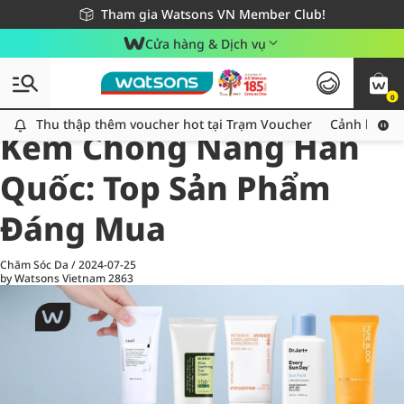
Giao hàng nhanh 24h - Áp dụng khu vực TP. Hồ Chí Minh
Miễn phí giao hàng cho đơn hàng từ 249,000Đ
Tham gia Watsons VN Member Club!
Cửa hàng & Dịch vụ
0
All
Chăm Sóc Cá Nhân
Ch
Thu thập thêm voucher hot tại Trạm Voucher
Thu thập thêm voucher hot tại Trạm Voucher
Cảnh báo An
Kem Chống Nắng Hàn
Quốc: Top Sản Phẩm
Đáng Mua
Chăm Sóc Da
/
2024-07-25
by Watsons Vietnam
2863