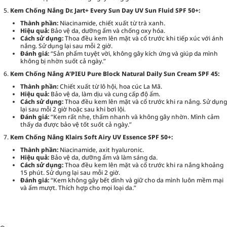
Kem Chống Nắng Dr. Jart+ Every Sun Day UV Sun Fluid SPF 50+:
Thành phần:
Niacinamide, chiết xuất từ trà xanh.
Hiệu quả:
Bảo vệ da, dưỡng ẩm và chống oxy hóa.
Cách sử dụng:
Thoa đều kem lên mặt và cổ trước khi tiếp xúc với ánh
nắng. Sử dụng lại sau mỗi 2 giờ.
Đánh giá:
“Sản phẩm tuyệt vời, không gây kích ứng và giúp da mình
không bị nhờn suốt cả ngày.”
Kem Chống Nắng A’PIEU Pure Block Natural Daily Sun Cream SPF 45:
Thành phần:
Chiết xuất từ lô hội, hoa cúc La Mã.
Hiệu quả:
Bảo vệ da, làm dịu và cung cấp độ ẩm.
Cách sử dụng:
Thoa đều kem lên mặt và cổ trước khi ra nắng. Sử dụng
lại sau mỗi 2 giờ hoặc sau khi bơi lội.
Đánh giá:
“Kem rất nhẹ, thấm nhanh và không gây nhờn. Mình cảm
thấy da được bảo vệ tốt suốt cả ngày.”
Kem Chống Nắng Klairs Soft Airy UV Essence SPF 50+:
Thành phần:
Niacinamide, axit hyaluronic.
Hiệu quả:
Bảo vệ da, dưỡng ẩm và làm sáng da.
Cách sử dụng:
Thoa đều kem lên mặt và cổ trước khi ra nắng khoảng
15 phút. Sử dụng lại sau mỗi 2 giờ.
Đánh giá:
“Kem không gây bết dính và giữ cho da mình luôn mềm mại
và ẩm mượt. Thích hợp cho mọi loại da.”