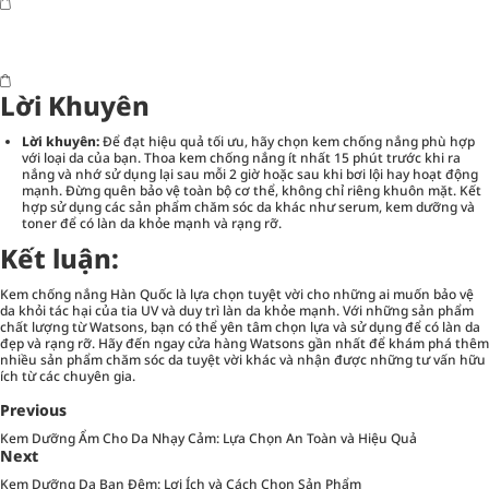
Lời Khuyên
Lời khuyên:
Để đạt hiệu quả tối ưu, hãy chọn kem chống nắng phù hợp
với loại da của bạn. Thoa kem chống nắng ít nhất 15 phút trước khi ra
nắng và nhớ sử dụng lại sau mỗi 2 giờ hoặc sau khi bơi lội hay hoạt động
mạnh. Đừng quên bảo vệ toàn bộ cơ thể, không chỉ riêng khuôn mặt. Kết
hợp sử dụng các sản phẩm chăm sóc da khác như serum, kem dưỡng và
toner để có làn da khỏe mạnh và rạng rỡ.
Kết luận:
Kem chống nắng Hàn Quốc là lựa chọn tuyệt vời cho những ai muốn bảo vệ
da khỏi tác hại của tia UV và duy trì làn da khỏe mạnh. Với những sản phẩm
chất lượng từ Watsons, bạn có thể yên tâm chọn lựa và sử dụng để có làn da
đẹp và rạng rỡ. Hãy đến ngay cửa hàng Watsons gần nhất để khám phá thêm
nhiều sản phẩm chăm sóc da tuyệt vời khác và nhận được những tư vấn hữu
ích từ các chuyên gia.
Previous
Kem Dưỡng Ẩm Cho Da Nhạy Cảm: Lựa Chọn An Toàn và Hiệu Quả
Next
Kem Dưỡng Da Ban Đêm: Lợi Ích và Cách Chọn Sản Phẩm