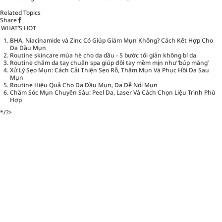
Related Topics
Share
WHAT’S HOT
BHA, Niacinamide và Zinc Có Giúp Giảm Mụn Không? Cách Kết Hợp Cho
Da Dầu Mụn
Routine skincare mùa hè cho da dầu - 5 bước tối giản không bí da
Routine chăm da tay chuẩn spa giúp đôi tay mềm mịn như ‘búp măng’
Xử Lý Sẹo Mụn: Cách Cải Thiện Sẹo Rỗ, Thâm Mụn Và Phục Hồi Da Sau
Mụn
Routine Hiệu Quả Cho Da Dầu Mụn, Da Dễ Nổi Mụn
Chăm Sóc Mụn Chuyên Sâu: Peel Da, Laser Và Cách Chọn Liệu Trình Phù
Hợp
*/?>