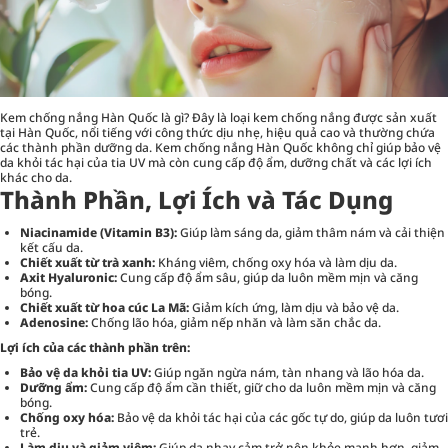
Kem chống nắng Hàn Quốc là gì? Đây là loại kem chống nắng được sản xuất
tại Hàn Quốc, nổi tiếng với công thức dịu nhẹ, hiệu quả cao và thường chứa
các thành phần dưỡng da. Kem chống nắng Hàn Quốc không chỉ giúp bảo vệ
da khỏi tác hại của tia UV mà còn cung cấp độ ẩm, dưỡng chất và các lợi ích
khác cho da.
Thành Phần, Lợi Ích và Tác Dụng
Niacinamide (Vitamin B3):
Giúp làm sáng da, giảm thâm nám và cải thiện
kết cấu da.
Chiết xuất từ trà xanh:
Kháng viêm, chống oxy hóa và làm dịu da.
Axit Hyaluronic:
Cung cấp độ ẩm sâu, giúp da luôn mềm mịn và căng
bóng.
Chiết xuất từ hoa cúc La Mã:
Giảm kích ứng, làm dịu và bảo vệ da.
Adenosine:
Chống lão hóa, giảm nếp nhăn và làm săn chắc da.
Lợi ích của các thành phần trên:
Bảo vệ da khỏi tia UV:
Giúp ngăn ngừa nám, tàn nhang và lão hóa da.
Dưỡng ẩm:
Cung cấp độ ẩm cần thiết, giữ cho da luôn mềm mịn và căng
bóng.
Chống oxy hóa:
Bảo vệ da khỏi tác hại của các gốc tự do, giúp da luôn tươi
trẻ.
Làm dịu và giảm viêm:
Giúp da nhạy cảm trở nên khỏe mạnh hơn, giảm