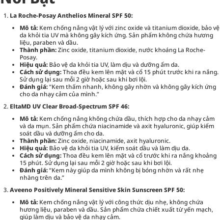
La Roche-Posay Anthelios Mineral SPF 50:
Mô tả:
Kem chống nắng vật lý với zinc oxide và titanium dioxide, bảo vệ
da khỏi tia UV mà không gây kích ứng. Sản phẩm không chứa hương
liệu, paraben và dầu.
Thành phần:
Zinc oxide, titanium dioxide, nước khoáng La Roche-
Posay.
Hiệu quả:
Bảo vệ da khỏi tia UV, làm dịu và dưỡng ẩm da.
Cách sử dụng:
Thoa đều kem lên mặt và cổ 15 phút trước khi ra nắng.
Sử dụng lại sau mỗi 2 giờ hoặc sau khi bơi lội.
Đánh giá:
“Kem thấm nhanh, không gây nhờn và không gây kích ứng
cho da nhạy cảm của mình.”
EltaMD UV Clear Broad-Spectrum SPF 46:
Mô tả:
Kem chống nắng không chứa dầu, thích hợp cho da nhạy cảm
và da mụn. Sản phẩm chứa niacinamide và axit hyaluronic, giúp kiểm
soát dầu và dưỡng ẩm cho da.
Thành phần:
Zinc oxide, niacinamide, axit hyaluronic.
Hiệu quả:
Bảo vệ da khỏi tia UV, kiểm soát dầu và làm dịu da.
Cách sử dụng:
Thoa đều kem lên mặt và cổ trước khi ra nắng khoảng
15 phút. Sử dụng lại sau mỗi 2 giờ hoặc sau khi bơi lội.
Đánh giá:
“Kem này giúp da mình không bị bóng nhờn và rất nhẹ
nhàng trên da.”
Aveeno Positively Mineral Sensitive Skin Sunscreen SPF 50:
Mô tả:
Kem chống nắng vật lý với công thức dịu nhẹ, không chứa
hương liệu, paraben và dầu. Sản phẩm chứa chiết xuất từ yến mạch,
giúp làm dịu và bảo vệ da nhạy cảm.