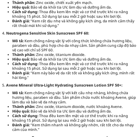
Thành phần:
Zinc oxide, chiết xuất yến mạch.
Hiệu quả:
Bảo vệ da khỏi tia UV, làm dịu và dưỡng ẩm da.
Cách sử dụng:
Thoa đều kem lên mặt và cơ thể trước khi ra nắng
khoảng 15 phút. Sử dụng lại sau mỗi 2 giờ hoặc sau khi bơi lội.
Đánh giá:
“Kem rất dịu nhẹ và không gây kích ứng, da mình cảm thấy
rất thoải mái khi sử dụng.”
Neutrogena Sensitive Skin Sunscreen SPF 60:
Mô tả:
Kem chống nắng vật lý với công thức không chứa hương liệu,
paraben và dầu, phù hợp cho da nhạy cảm. Sản phẩm cung cấp độ bảo
vệ cao với chỉ số SPF 60.
Thành phần:
Zinc oxide, titanium dioxide.
Hiệu quả:
Bảo vệ da khỏi tia UV, làm dịu và dưỡng ẩm da.
Cách sử dụng:
Thoa đều kem lên mặt và cơ thể trước khi ra nắng
khoảng 15 phút. Sử dụng lại sau mỗi 2 giờ hoặc sau khi bơi lội.
Đánh giá:
“Kem này bảo vệ da rất tốt và không gây kích ứng, mình rất
hài lòng.”
Avene Mineral Ultra-Light Hydrating Sunscreen Lotion SPF 50+:
Mô tả:
Kem chống nắng vật lý với kết cấu nhẹ nhàng, không chứa
hương liệu, paraben và dầu. Sản phẩm chứa nước khoáng Avene, giúp
làm dịu và bảo vệ da nhạy cảm.
Thành phần:
Zinc oxide, titanium dioxide, nước khoáng Avene.
Hiệu quả:
Bảo vệ da khỏi tia UV, làm dịu và dưỡng ẩm da.
Cách sử dụng:
Thoa đều kem lên mặt và cơ thể trước khi ra nắng
khoảng 15 phút. Sử dụng lại sau mỗi 2 giờ hoặc sau khi bơi lội.
Đánh giá:
“Kem thấm nhanh và không gây nhờn, rất tốt cho da nhạy
cảm của mình.”