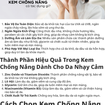
Bảo Vệ Da Toàn Diện:
Bảo vệ da khỏi tác hại của tia UVA và UVB, ngăn
ngừa cháy nắng, lão hóa sớm và ung thư da.
Ngăn Ngừa Kích Ứng:
Công thức dịu nhẹ, không chứa hương liệu,
paraben và các chất gây kích ứng, giúp da nhạy cảm không bị kích ứng.
Dưỡng Ẩm và Làm Dịu Da:
Nhiều sản phẩm chứa các thành phần dưỡng
ẩm và làm dịu như lô hội, glycerin và chiết xuất từ thiên nhiên, giúp da
luôn mềm mại và mịn màng.
Phù Hợp Với Mọi Loại Da:
Thích hợp cho cả da khô, da dầu và da hỗn hợp,
giúp duy trì làn da khỏe mạnh.
Thành Phần Hiệu Quả Trong Kem
Chống Nắng Dành Cho Da Nhạy Cảm
Zinc Oxide và Titanium Dioxide:
Thành phần chống nắng vật lý, bảo vệ
da khỏi tia UV mà không gây kích ứng.
Lô Hội:
Làm dịu da, giảm viêm và cung cấp độ ẩm.
Glycerin:
Giữ ẩm cho da, giúp da luôn mềm mại và mịn màng.
Niacinamide (Vitamin B3):
Giúp làm dịu da, giảm viêm và cải thiện hàng
rào bảo vệ da.
Chiết Xuất Từ Trà Xanh:
Chống oxy hóa, làm dịu da và ngăn ngừa mụn.
Cách Chọn Kem Chống Nắng