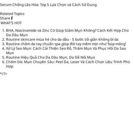
Serum Chống Lão Hóa: Top 5 Lựa Chọn và Cách Sử Dụng
Related Topics
Share
WHAT’S HOT
BHA, Niacinamide và Zinc Có Giúp Giảm Mụn Không? Cách Kết Hợp Cho
Da Dầu Mụn
Routine skincare mùa hè cho da dầu - 5 bước tối giản không bí da
Routine chăm da tay chuẩn spa giúp đôi tay mềm mịn như ‘búp măng’
Xử Lý Sẹo Mụn: Cách Cải Thiện Sẹo Rỗ, Thâm Mụn Và Phục Hồi Da Sau
Mụn
Routine Hiệu Quả Cho Da Dầu Mụn, Da Dễ Nổi Mụn
Chăm Sóc Mụn Chuyên Sâu: Peel Da, Laser Và Cách Chọn Liệu Trình Phù
Hợp
*/?>