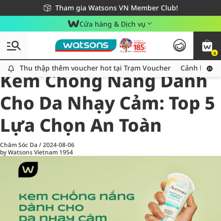
Giao hàng nhanh 24h - Áp dụng khu vực TP. Hồ Chí Minh
Miễn phí giao hàng cho đơn hàng từ 249,000Đ
Tham gia Watsons VN Member Club!
Cửa hàng & Dịch vụ
0
All
Chăm Sóc Cá Nhân
Ch
Thu thập thêm voucher hot tại Trạm Voucher
Thu thập thêm voucher hot tại Trạm Voucher
Cảnh báo An
Kem Chống Nắng Dành
Cho Da Nhạy Cảm: Top 5
Lựa Chọn An Toàn
Chăm Sóc Da
/
2024-08-06
by Watsons Vietnam
1954