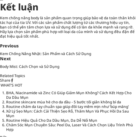
Kết luận
Kem chống nắng body là sản phẩm quan trọng giúp bảo vệ da toàn thân khỏi
tác hại của tia UV. Với các sản phẩm chất lượng từ các thương hiệu uy tín,
bạn có thể yên tâm chọn lựa và sử dụng để có làn da khỏe mạnh và rạng rỡ.
Hãy lựa chọn sản phẩm phù hợp với loại da của mình và sử dụng đều đặn để
đạt hiệu quả tốt nhất.
Previous
Kem Chống Nắng Nhật: Sản Phẩm và Cách Sử Dụng
Next
Body Mist: Cách Chọn và Sử Dụng
Related Topics
Share
WHAT’S HOT
BHA, Niacinamide và Zinc Có Giúp Giảm Mụn Không? Cách Kết Hợp Cho
Da Dầu Mụn
Routine skincare mùa hè cho da dầu - 5 bước tối giản không bí da
Routine chăm da tay chuẩn spa giúp đôi tay mềm mịn như ‘búp măng’
Xử Lý Sẹo Mụn: Cách Cải Thiện Sẹo Rỗ, Thâm Mụn Và Phục Hồi Da Sau
Mụn
Routine Hiệu Quả Cho Da Dầu Mụn, Da Dễ Nổi Mụn
Chăm Sóc Mụn Chuyên Sâu: Peel Da, Laser Và Cách Chọn Liệu Trình Phù
Hợp