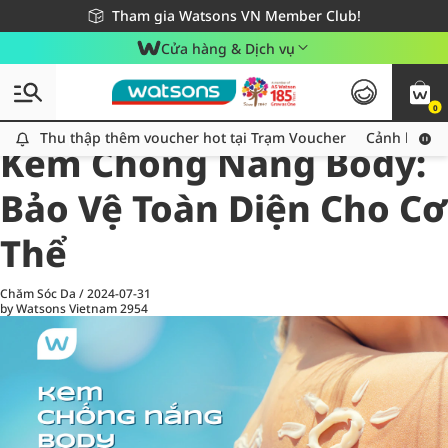
Giao hàng nhanh 24h - Áp dụng khu vực TP. Hồ Chí Minh
Miễn phí giao hàng cho đơn hàng từ 249,000Đ
Tham gia Watsons VN Member Club!
Cửa hàng & Dịch vụ
0
All
Chăm Sóc Cá Nhân
Ch
Thu thập thêm voucher hot tại Trạm Voucher
Thu thập thêm voucher hot tại Trạm Voucher
Cảnh báo An
Kem Chống Nắng Body:
Bảo Vệ Toàn Diện Cho Cơ
Thể
Chăm Sóc Da
/
2024-07-31
by Watsons Vietnam
2954