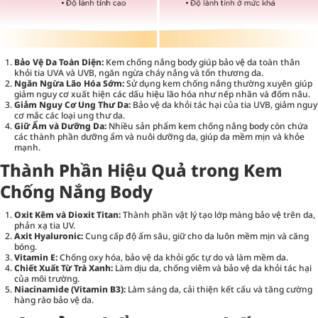
Bảo Vệ Da Toàn Diện:
Kem chống nắng body giúp bảo vệ da toàn thân
khỏi tia UVA và UVB, ngăn ngừa cháy nắng và tổn thương da.
Ngăn Ngừa Lão Hóa Sớm:
Sử dụng kem chống nắng thường xuyên giúp
giảm nguy cơ xuất hiện các dấu hiệu lão hóa như nếp nhăn và đốm nâu.
Giảm Nguy Cơ Ung Thư Da:
Bảo vệ da khỏi tác hại của tia UVB, giảm nguy
cơ mắc các loại ung thư da.
Giữ Ẩm và Dưỡng Da:
Nhiều sản phẩm kem chống nắng body còn chứa
các thành phần dưỡng ẩm và nuôi dưỡng da, giúp da mềm mịn và khỏe
mạnh.
Thành Phần Hiệu Quả trong Kem
Chống Nắng Body
Oxit Kẽm và Dioxit Titan:
Thành phần vật lý tạo lớp màng bảo vệ trên da,
phản xạ tia UV.
Axit Hyaluronic:
Cung cấp độ ẩm sâu, giữ cho da luôn mềm mịn và căng
bóng.
Vitamin E:
Chống oxy hóa, bảo vệ da khỏi gốc tự do và làm mềm da.
Chiết Xuất Từ Trà Xanh:
Làm dịu da, chống viêm và bảo vệ da khỏi tác hại
của môi trường.
Niacinamide (Vitamin B3):
Làm sáng da, cải thiện kết cấu và tăng cường
hàng rào bảo vệ da.