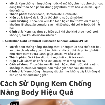
Mô tả:
Kem chống nắng chống nước và mồ hôi, phù hợp cho các hoạt
động thể thao. Sản phẩm không gây nhờn rít và bảo vệ da hiệu quả
dưới nắng.
Thành phần:
Avobenzone, Homosalate, Octisalate.
Hiệu quả:
Bảo vệ da khỏi tia UV, chống nước và mồ hôi.
Cách sử dụng:
Thoa đều kem lên toàn bộ cơ thể trước khi ra nắng
khoảng 15 phút. Sử dụng lại sau mỗi 80 phút khi bơi lội hoặc đổ mồ
hôi.
Đánh giá:
“Kem này thực sự hiệu quả khi chơi thể thao ngoài trời,
không bị trôi khi đổ mồ hôi nhiều.”
Australian Gold Botanical Sunscreen Mineral Lotion SPF 50:
Mô tả:
Kem chống nắng khoáng chất, không chứa hóa chất độc hại,
an toàn cho da nhạy cảm. Sản phẩm chứa các thành phần tự nhiên
như chiết xuất từ trà xanh, giúp làm dịu và bảo vệ da.
Thành phần:
Oxit kẽm, dioxit titan, chiết xuất trà xanh.
Hiệu quả:
Bảo vệ da khỏi tia UV, làm dịu và dưỡng ẩm da.
Cách sử dụng:
Thoa đều kem lên toàn bộ cơ thể trước khi ra nắng
khoảng 15 phút. Sử dụng lại sau mỗi 2 giờ hoặc sau khi bơi lội.
Đánh giá:
“Kem chống nắng này rất dịu nhẹ, không gây kích ứng và
bảo vệ da tốt dưới nắng gắt.”
Cách Sử Dụng Kem Chống
Nắng Body Hiệu Quả