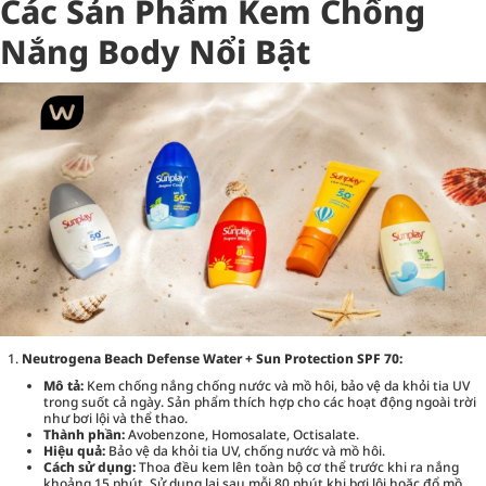
Các Sản Phẩm Kem Chống
Nắng Body Nổi Bật
Neutrogena Beach Defense Water + Sun Protection SPF 70:
Mô tả:
Kem chống nắng chống nước và mồ hôi, bảo vệ da khỏi tia UV
trong suốt cả ngày. Sản phẩm thích hợp cho các hoạt động ngoài trời
như bơi lội và thể thao.
Thành phần:
Avobenzone, Homosalate, Octisalate.
Hiệu quả:
Bảo vệ da khỏi tia UV, chống nước và mồ hôi.
Cách sử dụng:
Thoa đều kem lên toàn bộ cơ thể trước khi ra nắng
khoảng 15 phút. Sử dụng lại sau mỗi 80 phút khi bơi lội hoặc đổ mồ