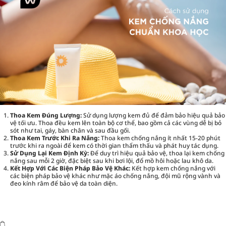
Thoa Kem Đúng Lượng:
Sử dụng lượng kem đủ để đảm bảo hiệu quả bảo
vệ tối ưu. Thoa đều kem lên toàn bộ cơ thể, bao gồm cả các vùng dễ bị bỏ
sót như tai, gáy, bàn chân và sau đầu gối.
Thoa Kem Trước Khi Ra Nắng:
Thoa kem chống nắng ít nhất 15-20 phút
trước khi ra ngoài để kem có thời gian thẩm thấu và phát huy tác dụng.
Sử Dụng Lại Kem Định Kỳ:
Để duy trì hiệu quả bảo vệ, thoa lại kem chống
nắng sau mỗi 2 giờ, đặc biệt sau khi bơi lội, đổ mồ hôi hoặc lau khô da.
Kết Hợp Với Các Biện Pháp Bảo Vệ Khác:
Kết hợp kem chống nắng với
các biện pháp bảo vệ khác như mặc áo chống nắng, đội mũ rộng vành và
đeo kính râm để bảo vệ da toàn diện.