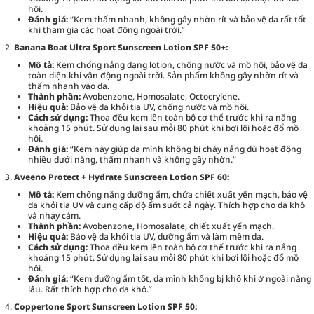
hôi.
Đánh giá:
“Kem thấm nhanh, không gây nhờn rít và bảo vệ da rất tốt
khi tham gia các hoạt động ngoài trời.”
Banana Boat Ultra Sport Sunscreen Lotion SPF 50+:
Mô tả:
Kem chống nắng dạng lotion, chống nước và mồ hôi, bảo vệ da
toàn diện khi vận động ngoài trời. Sản phẩm không gây nhờn rít và
thấm nhanh vào da.
Thành phần:
Avobenzone, Homosalate, Octocrylene.
Hiệu quả:
Bảo vệ da khỏi tia UV, chống nước và mồ hôi.
Cách sử dụng:
Thoa đều kem lên toàn bộ cơ thể trước khi ra nắng
khoảng 15 phút. Sử dụng lại sau mỗi 80 phút khi bơi lội hoặc đổ mồ
hôi.
Đánh giá:
“Kem này giúp da mình không bị cháy nắng dù hoạt động
nhiều dưới nắng, thấm nhanh và không gây nhờn.”
Aveeno Protect + Hydrate Sunscreen Lotion SPF 60:
Mô tả:
Kem chống nắng dưỡng ẩm, chứa chiết xuất yến mạch, bảo vệ
da khỏi tia UV và cung cấp độ ẩm suốt cả ngày. Thích hợp cho da khô
và nhạy cảm.
Thành phần:
Avobenzone, Homosalate, chiết xuất yến mạch.
Hiệu quả:
Bảo vệ da khỏi tia UV, dưỡng ẩm và làm mềm da.
Cách sử dụng:
Thoa đều kem lên toàn bộ cơ thể trước khi ra nắng
khoảng 15 phút. Sử dụng lại sau mỗi 80 phút khi bơi lội hoặc đổ mồ
hôi.
Đánh giá:
“Kem dưỡng ẩm tốt, da mình không bị khô khi ở ngoài nắng
lâu. Rất thích hợp cho da khô.”
Coppertone Sport Sunscreen Lotion SPF 50: