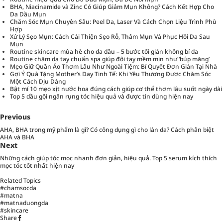
BHA, Niacinamide và Zinc Có Giúp Giảm Mụn Không? Cách Kết Hợp Cho
Da Dầu Mụn
Chăm Sóc Mụn Chuyên Sâu: Peel Da, Laser Và Cách Chọn Liệu Trình Phù
Hợp
Xử Lý Sẹo Mụn: Cách Cải Thiện Sẹo Rỗ, Thâm Mụn Và Phục Hồi Da Sau
Mụn
Routine skincare mùa hè cho da dầu – 5 bước tối giản không bí da
Routine chăm da tay chuẩn spa giúp đôi tay mềm mịn như ‘búp măng’
Mẹo Giữ Quần Áo Thơm Lâu Như Ngoài Tiệm: Bí Quyết Đơn Giản Tại Nhà
Gợi Ý Quà Tặng Mother’s Day Tinh Tế: Khi Yêu Thương Được Chăm Sóc
Một Cách Dịu Dàng
Bật mí 10 mẹo xịt nước hoa đúng cách giúp cơ thể thơm lâu suốt ngày dài
Top 5 dầu gội ngăn rụng tóc hiệu quả và được tin dùng hiện nay
Previous
AHA, BHA trong mỹ phẩm là gì? Có công dụng gì cho làn da? Cách phân biệt
AHA và BHA
Next
Những cách giúp tóc mọc nhanh đơn giản, hiệu quả. Top 5 serum kích thích
mọc tóc tốt nhất hiện nay
Related Topics
#chamsocda
#matna
#matnaduongda
#skincare
Share