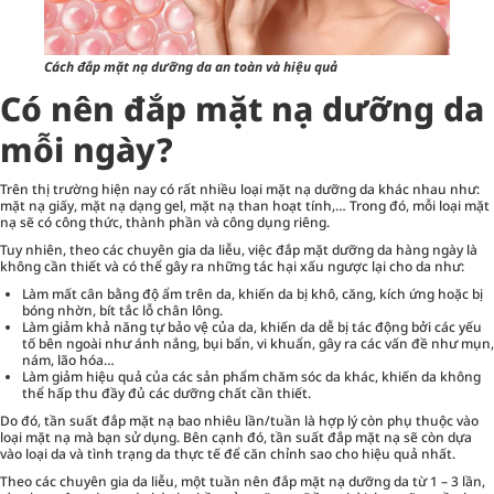
Cách đắp mặt nạ dưỡng da an toàn và hiệu quả
Có nên đắp mặt nạ dưỡng da
mỗi ngày?
Trên thị trường hiện nay có rất nhiều loại
mặt nạ dưỡng da
khác nhau như:
mặt nạ giấy, mặt nạ dạng gel, mặt nạ than hoạt tính,… Trong đó, mỗi loại mặt
nạ sẽ có công thức, thành phần và công dụng riêng.
Tuy nhiên, theo các chuyên gia da liễu, việc đắp mặt dưỡng da hàng ngày là
không cần thiết và có thể gây ra những tác hại xấu ngược lại cho da như:
Làm mất cân bằng độ ẩm trên da, khiến da bị khô, căng, kích ứng hoặc bị
bóng nhờn, bít tắc lỗ chân lông.
Làm giảm khả năng tự bảo vệ của da, khiến da dễ bị tác động bởi các yếu
tố bên ngoài như ánh nắng, bụi bẩn, vi khuẩn, gây ra các vấn đề như mụn,
nám, lão hóa…
Làm giảm hiệu quả của các sản phẩm chăm sóc da khác, khiến da không
thể hấp thu đầy đủ các dưỡng chất cần thiết.
Do đó, tần suất đắp mặt nạ bao nhiêu lần/tuần là hợp lý còn phụ thuộc vào
loại mặt nạ mà bạn sử dụng. Bên cạnh đó, tần suất đắp mặt nạ sẽ còn dựa
vào loại da và tình trạng da thực tế để căn chỉnh sao cho hiệu quả nhất.
Theo các chuyên gia da liễu, một tuần nên đắp mặt nạ dưỡng da từ 1 – 3 lần,