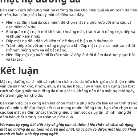
Bên cạnh cách sử dụng mặt nạ dưỡng da sao cho hiệu quả và an toàn đã nêu
ở trên, bạn cũng cần lưu ý một số điều sau đây:
Nên xác định loại da của mình để chọn mặt nạ phù hợp với nhu cầu và
đặc điểm của da.
Bảo quản mặt nạ ở nơi khô ráo, thoáng mát, tránh ánh nắng trực tiếp và
vi khuẩn xâm nhập
Đắp mặt nạ đều đặn và kiên trì để duy trì hiệu quả dưỡng da.
Tránh tiếp xúc với ánh nắng ngay sau khi đắp mặt nạ, vì da mặt tạm thời
trở nên mỏng hơn và dễ bắt nắng.
Nên đắp mặt nạ buổi tối là tốt nhất, vì đây là thời điểm da được phục hồi
và tái tạo.
Kết luận
Mặt nạ dưỡng da là một sản phẩm chăm sóc da hữu ích, giúp cải thiện nhiều
vấn đề da như khô, nhờn, mụn, nám, lão hóa… Tuy nhiên, bạn cũng cần biết
cách sử dụng mặt nạ dưỡng da đúng cách, không nên đắp mặt nạ mỗi ngày,
để tránh gây hại cho da.
Bên cạnh đó, bạn cũng nên lựa chọn mặt nạ phù hợp với loại da và tình trạng
da của mình, để đạt được kết quả mong muốn. Đồng thời, bạn cần chọn mua
các loại mặt nạ đến từ các thương hiệu chăm sóc da uy tín, chính hãng để
đảm bảo chất lượng, an toàn và hiệu quả.
Watsons
hy vọng bài viết này sẽ giúp bạn có thêm kiến thức về cách sử dụng
mặt nạ dưỡng da an toàn và hiệu quả nhất. Chúc bạn có được một làn da khỏe
mạnh và luôn xinh đẹp rạng ngời!