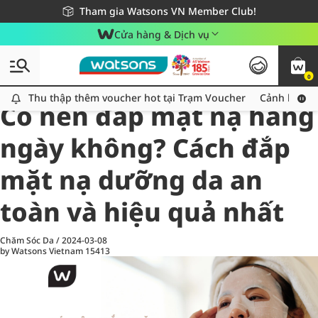
Giao hàng nhanh 24h - Áp dụng khu vực TP. Hồ Chí Minh
Miễn phí giao hàng cho đơn hàng từ 249,000Đ
Tham gia Watsons VN Member Club!
Cửa hàng & Dịch vụ
0
All
Chăm Sóc Cá Nhân
Ch
Thu thập thêm voucher hot tại Trạm Voucher
Thu thập thêm voucher hot tại Trạm Voucher
Cảnh báo An
Có nên đắp mặt nạ hàng
ngày không? Cách đắp
mặt nạ dưỡng da an
toàn và hiệu quả nhất
Chăm Sóc Da
/
2024-03-08
by Watsons Vietnam
15413