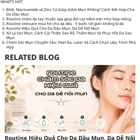
WHAT’S HOT
BHA, Niacinamide và Zinc Có Giúp Giảm Mụn Không? Cách Kết Hợp Cho
Da Dầu Mụn
Routine chăm da tay chuẩn spa giúp đôi tay mềm mịn như ‘búp măng’
Routine skincare mùa hè cho da dầu - 5 bước tối giản không bí da
Routine Hiệu Quả Cho Da Dầu Mụn, Da Dễ Nổi Mụn
Xử Lý Sẹo Mụn: Cách Cải Thiện Sẹo Rỗ, Thâm Mụn Và Phục Hồi Da Sau
Mụn
Chăm Sóc Mụn Chuyên Sâu: Peel Da, Laser Và Cách Chọn Liệu Trình Phù
Hợp
RELATED BLOG
Routine Hiệu Quả Cho Da Dầu Mụn, Da Dễ Nổi