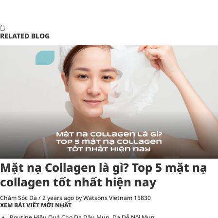
RELATED BLOG
Mặt nạ Collagen là gì? Top 5 mặt nạ
collagen tốt nhất hiện nay
Chăm Sóc Da
/
2 years ago
by Watsons Vietnam
15830
XEM BÀI VIẾT MỚI NHẤT
Routine Hiệu Quả Cho Da Dầu Mụn, Da Dễ Nổi Mụn