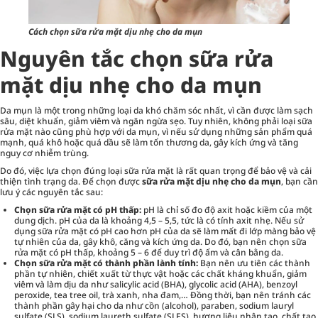
Cách chọn sữa rửa mặt dịu nhẹ cho da mụn
Nguyên tắc chọn sữa rửa
mặt dịu nhẹ cho da mụn
Da mụn
là một trong những loại da khó chăm sóc nhất, vì cần được làm sạch
sâu, diệt khuẩn, giảm viêm và ngăn ngừa sẹo. Tuy nhiên, không phải loại sữa
rửa mặt nào cũng phù hợp với da mụn, vì nếu sử dụng những sản phẩm quá
mạnh, quá khô hoặc quá dầu sẽ làm tổn thương da, gây kích ứng và tăng
nguy cơ nhiễm trùng.
Do đó, việc lựa chọn đúng loại sữa rửa mặt là rất quan trọng để bảo vệ và cải
thiện tình trạng da. Để chọn được
sữa rửa mặt dịu nhẹ cho da mụn
, bạn cần
lưu ý các nguyên tắc sau:
Chọn sữa rửa mặt có pH thấp:
pH là chỉ số đo độ axit hoặc kiềm của một
dung dịch. pH của da là khoảng 4,5 – 5,5, tức là có tính axit nhẹ. Nếu sử
dụng sữa rửa mặt có pH cao hơn pH của da sẽ làm mất đi lớp màng bảo vệ
tự nhiên của da, gây khô, căng và kích ứng da. Do đó, bạn nên chọn sữa
rửa mặt có pH thấp, khoảng 5 – 6 để duy trì độ ẩm và cân bằng da.
Chọn sữa rửa mặt có thành phần lành tính:
Bạn nên ưu tiên các thành
phần tự nhiên, chiết xuất từ thực vật hoặc các chất kháng khuẩn, giảm
viêm và làm dịu da như salicylic acid (BHA), glycolic acid (AHA), benzoyl
peroxide, tea tree oil, trà xanh, nha đam,… Đồng thời, bạn nên tránh các
thành phần gây hại cho da như cồn (alcohol), paraben, sodium lauryl
sulfate (SLS), sodium laureth sulfate (SLES), hương liệu nhân tạo, chất tạo