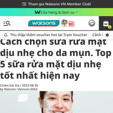
Giao hàng nhanh 24h - Áp dụng khu vực TP. Hồ Chí Minh
Miễn phí giao hàng cho đơn hàng từ 249,000Đ
Tham gia Watsons VN Member Club!
Cửa hàng & Dịch vụ
0
All
Chăm Sóc Cá Nhân
Ch
Thu thập thêm voucher hot tại Trạm Voucher
Thu thập thêm voucher hot tại Trạm Voucher
Cảnh báo An
Cách chọn sữa rửa mặt
dịu nhẹ cho da mụn. Top
5 sữa rửa mặt dịu nhẹ
tốt nhất hiện nay
Chăm Sóc Da
/
2023-08-30
by Watsons Vietnam
6063