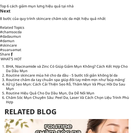
Top 6 cách giảm mụn lưng hiệu quả tại nhà
Next
8 bước của quy trình skincare chăm sóc da mặt hiệu quả nhất
Related Topics
#chamsocda
#dadaumun
#damun
#skincare
#suaruamat
Share
WHAT’S HOT
BHA, Niacinamide và Zinc Có Giúp Giảm Mụn Không? Cách Kết Hợp Cho
Da Dầu Mụn
Routine skincare mùa hè cho da dầu - 5 bước tối giản không bí da
Routine chăm da tay chuẩn spa giúp đôi tay mềm mịn như ‘búp măng’
Xử Lý Sẹo Mụn: Cách Cải Thiện Sẹo Rỗ, Thâm Mụn Và Phục Hồi Da Sau
Mụn
Routine Hiệu Quả Cho Da Dầu Mụn, Da Dễ Nổi Mụn
Chăm Sóc Mụn Chuyên Sâu: Peel Da, Laser Và Cách Chọn Liệu Trình Phù
Hợp
RELATED BLOG