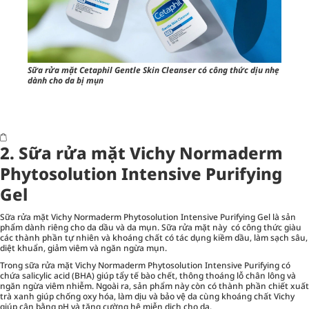
Sữa rửa mặt Cetaphil Gentle Skin Cleanser có công thức dịu nhẹ
dành cho da bị mụn
2. Sữa rửa mặt Vichy Normaderm
Phytosolution Intensive Purifying
Gel
Sữa rửa mặt Vichy Normaderm Phytosolution Intensive Purifying Gel là sản
phẩm dành riêng cho da dầu và da mụn. Sữa rửa mặt này có công thức giàu
các thành phần tự nhiên và khoáng chất có tác dụng kiềm dầu, làm sạch sâu,
diệt khuẩn, giảm viêm và ngăn ngừa mụn.
Trong sữa rửa mặt Vichy Normaderm Phytosolution Intensive Purifying có
chứa salicylic acid (BHA) giúp tẩy tế bào chết, thông thoáng lỗ chân lông và
ngăn ngừa viêm nhiễm. Ngoài ra, sản phẩm này còn có thành phần chiết xuất
trà xanh giúp chống oxy hóa, làm dịu và bảo vệ da cùng khoáng chất Vichy
giúp cân bằng pH và tăng cường hệ miễn dịch cho da.