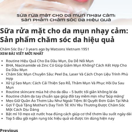
Sữa rửa mặt cho da mụn nhạy cảm:
Sản phẩm chăm sóc da hiệu quả
Chăm Sóc Da
/
3 years ago
by Watsons Vietnam
1951
XEM BÀI VIẾT MỚI NHẤT
Routine Hiệu Quả Cho Da Dầu Mụn, Da Dễ Nổi Mụn
BHA, Niacinamide và Zinc Có Giúp Giảm Mụn Không? Cách Kết Hợp Cho
Da Dầu Mụn
Chăm Sóc Mụn Chuyên Sâu: Peel Da, Laser Và Cách Chọn Liệu Trình Phù
Hợp
Xử Lý Sẹo Mụn: Cách Cải Thiện Sẹo Rỗ, Thâm Mụn Và Phục Hồi Da Sau
Mụn
Routine skincare mùa hè cho da dầu – 5 bước tối giản không bí da
Routine chăm da tay chuẩn spa giúp đôi tay mềm mịn như ‘búp măng’
Mẹo Giữ Quần Áo Thơm Lâu Như Ngoài Tiệm: Bí Quyết Đơn Giản Tại Nhà
Gợi Ý Quà Tặng Mother’s Day Tinh Tế: Khi Yêu Thương Được Chăm Sóc
Một Cách Dịu Dàng
Bật mí 10 mẹo xịt nước hoa đúng cách giúp cơ thể thơm lâu suốt ngày dài
Top 5 dầu gội ngăn rụng tóc hiệu quả và được tin dùng hiện nay
Previous