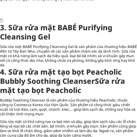
3. Sữa rửa mặt BABÉ Purifying
Cleansing Gel
Sữa rửa mặt BABÉ Purifying Cleansing Gel là sản phẩm của thương hiệu BABÉ
đến từ Tây Ban Nha, chuyên về các sản phẩm chăm sóc da lành tính. Sữa rửa
mặt có khả năng làm sạch da hiệu quả, loại bỏ bã nhờn và vi khuẩn gây mụn
với có công thức dịu nhẹ, không chứa xà phòng, không gây kích ứng hay khô
da.
4. Sữa rửa mặt tạo bọt Peacholic
Bubbly Soothing CleanserSữa rửa
mặt tạo bọt Peacholic
Bubbly Soothing Cleanser là sản phẩm của thương hiệu Peacholic, thuộc
công ty Cosmecca Korea của Hàn Quốc. Sản phẩm có công thức giàu chiết
xuất từ trái đào, cam, quýt, chanh, kiwi,… giúp làm sạch da, chống oxy hóa và
cải thiện tình trạng mụn.
Sữa rửa mặt có khả năng tạo ra bọt mịn và dày, giúp làm sạch sâu các lỗ chân
lông và loại bỏ các chất bẩn, bã nhờn, vi khuẩn gây mụn. Sản phẩm cũng giúp
làm se khít lỗ chân lông, giảm viêm nhiễm và làm dịu da. Ngoài ra, sản phẩm
còn cung cấp độ ẩm cho da, giúp da luôn căng mướt.