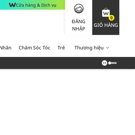
Cửa hàng & Dịch vụ
0
ĐĂNG
GIỎ HÀNG
NHẬP
 Nhân
Chăm Sóc Tóc
Trẻ Em
Thương hiệu
Nam Giới
Chăm Sóc 