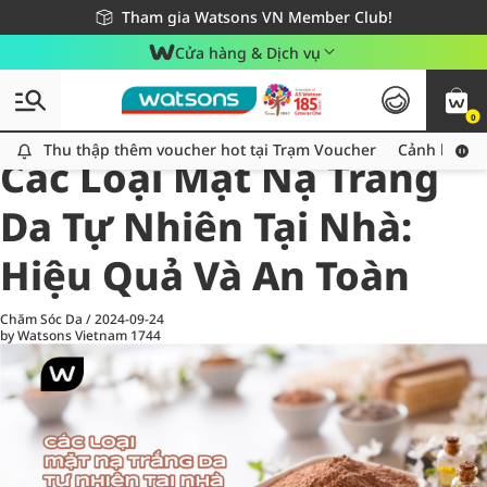
Giao hàng nhanh 24h - Áp dụng khu vực TP. Hồ Chí Minh
Miễn phí giao hàng cho đơn hàng từ 249,000Đ
Tham gia Watsons VN Member Club!
Cửa hàng & Dịch vụ
0
All
Chăm Sóc Cá Nhân
Ch
Thu thập thêm voucher hot tại Trạm Voucher
Thu thập thêm voucher hot tại Trạm Voucher
Cảnh báo An
Các Loại Mặt Nạ Trắng
Da Tự Nhiên Tại Nhà:
Hiệu Quả Và An Toàn
Chăm Sóc Da
/
2024-09-24
by Watsons Vietnam
1744