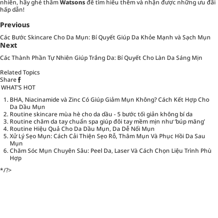
nhiên, hãy ghé thăm
Watsons
để tìm hiểu thêm và nhận được những ưu đãi
hấp dẫn!
Previous
Các Bước Skincare Cho Da Mụn: Bí Quyết Giúp Da Khỏe Mạnh và Sạch Mụn
Next
Các Thành Phần Tự Nhiên Giúp Trắng Da: Bí Quyết Cho Làn Da Sáng Mịn
Related Topics
Share
WHAT’S HOT
BHA, Niacinamide và Zinc Có Giúp Giảm Mụn Không? Cách Kết Hợp Cho
Da Dầu Mụn
Routine skincare mùa hè cho da dầu - 5 bước tối giản không bí da
Routine chăm da tay chuẩn spa giúp đôi tay mềm mịn như ‘búp măng’
Routine Hiệu Quả Cho Da Dầu Mụn, Da Dễ Nổi Mụn
Xử Lý Sẹo Mụn: Cách Cải Thiện Sẹo Rỗ, Thâm Mụn Và Phục Hồi Da Sau
Mụn
Chăm Sóc Mụn Chuyên Sâu: Peel Da, Laser Và Cách Chọn Liệu Trình Phù
Hợp
*/?>