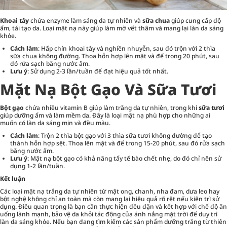
Khoai tây
chứa enzyme làm sáng da tự nhiên và
sữa chua
giúp cung cấp độ
ẩm, tái tạo da. Loại mặt nạ này giúp làm mờ vết thâm và mang lại làn da sáng
khỏe.
Cách làm
: Hấp chín khoai tây và nghiền nhuyễn, sau đó trộn với 2 thìa
sữa chua không đường. Thoa hỗn hợp lên mặt và để trong 20 phút, sau
đó rửa sạch bằng nước ấm.
Lưu ý
: Sử dụng 2-3 lần/tuần để đạt hiệu quả tốt nhất.
Mặt Nạ Bột Gạo Và Sữa Tươi
Bột gạo
chứa nhiều vitamin B giúp làm trắng da tự nhiên, trong khi
sữa tươi
giúp dưỡng ẩm và làm mềm da. Đây là loại mặt nạ phù hợp cho những ai
muốn có làn da sáng mịn và đều màu.
Cách làm
: Trộn 2 thìa bột gạo với 3 thìa sữa tươi không đường để tạo
thành hỗn hợp sệt. Thoa lên mặt và để trong 15-20 phút, sau đó rửa sạch
bằng nước ấm.
Lưu ý
: Mặt nạ bột gạo có khả năng tẩy tế bào chết nhẹ, do đó chỉ nên sử
dụng 1-2 lần/tuần.
Kết luận
Các loại mặt nạ trắng da tự nhiên từ mật ong, chanh, nha đam, dưa leo hay
bột nghệ không chỉ an toàn mà còn mang lại hiệu quả rõ rệt nếu kiên trì sử
dụng. Điều quan trọng là bạn cần thực hiện đều đặn và kết hợp với chế độ ăn
uống lành mạnh, bảo vệ da khỏi tác động của ánh nắng mặt trời để duy trì
làn da sáng khỏe. Nếu bạn đang tìm kiếm các sản phẩm dưỡng trắng từ thiên